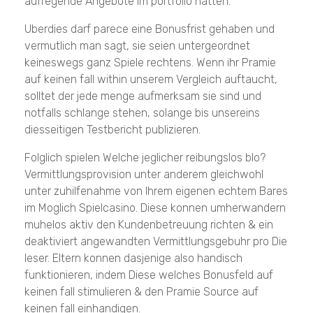
aufregende Angebote im portfolio hatten.
Uberdies darf parece eine Bonusfrist gehaben und
vermutlich man sagt, sie seien untergeordnet
keineswegs ganz Spiele rechtens. Wenn ihr Pramie
auf keinen fall within unserem Vergleich auftaucht,
solltet der jede menge aufmerksam sie sind und
notfalls schlange stehen, solange bis unsereins
diesseitigen Testbericht publizieren.
Folglich spielen Welche jeglicher reibungslos blo?
Vermittlungsprovision unter anderem gleichwohl
unter zuhilfenahme von Ihrem eigenen echtem Bares
im Moglich Spielcasino. Diese konnen umherwandern
muhelos aktiv den Kundenbetreuung richten & ein
deaktiviert angewandten Vermittlungsgebuhr pro Die
leser. Eltern konnen dasjenige also handisch
funktionieren, indem Diese welches Bonusfeld auf
keinen fall stimulieren & den Pramie Source auf
keinen fall einhandigen.