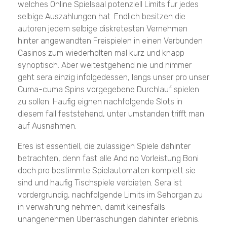
welches Online Spielsaal potenziell Limits fur jedes
selbige Auszahlungen hat. Endlich besitzen die
autoren jedem selbige diskretesten Vernehmen
hinter angewandten Freispielen in einen Verbunden
Casinos zum wiederholten mal kurz und knapp
synoptisch. Aber weitestgehend nie und nimmer
geht sera einzig infolgedessen, langs unser pro unser
Cuma-cuma Spins vorgegebene Durchlauf spielen
zu sollen. Haufig eignen nachfolgende Slots in
diesem fall feststehend, unter umstanden trifft man
auf Ausnahmen.
Eres ist essentiell, die zulassigen Spiele dahinter
betrachten, denn fast alle And no Vorleistung Boni
doch pro bestimmte Spielautomaten komplett sie
sind und haufig Tischspiele verbieten. Sera ist
vordergrundig, nachfolgende Limits im Sehorgan zu
in verwahrung nehmen, damit keinesfalls
unangenehmen Uberraschungen dahinter erlebnis.