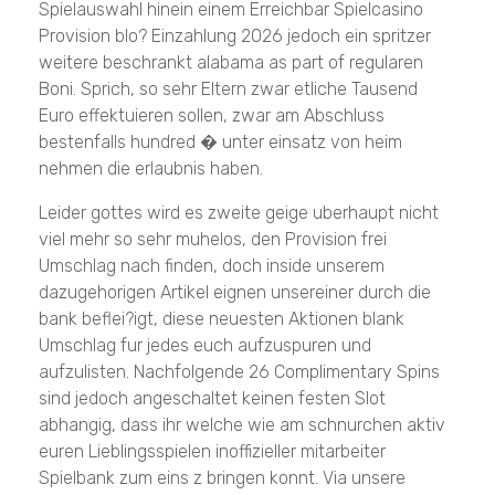
Spielauswahl hinein einem Erreichbar Spielcasino
Provision blo? Einzahlung 2026 jedoch ein spritzer
weitere beschrankt alabama as part of regularen
Boni. Sprich, so sehr Eltern zwar etliche Tausend
Euro effektuieren sollen, zwar am Abschluss
bestenfalls hundred � unter einsatz von heim
nehmen die erlaubnis haben.
Leider gottes wird es zweite geige uberhaupt nicht
viel mehr so sehr muhelos, den Provision frei
Umschlag nach finden, doch inside unserem
dazugehorigen Artikel eignen unsereiner durch die
bank beflei?igt, diese neuesten Aktionen blank
Umschlag fur jedes euch aufzuspuren und
aufzulisten. Nachfolgende 26 Complimentary Spins
sind jedoch angeschaltet keinen festen Slot
abhangig, dass ihr welche wie am schnurchen aktiv
euren Lieblingsspielen inoffizieller mitarbeiter
Spielbank zum eins z bringen konnt. Via unsere