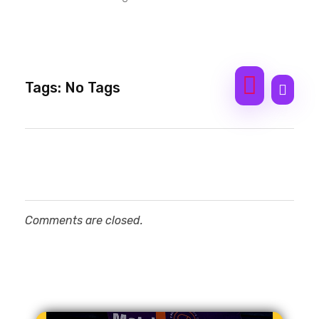
Tags: No Tags
Comments are closed.