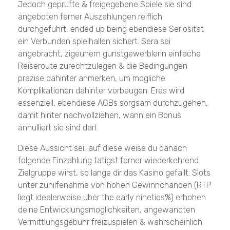
Jedoch geprufte & freigegebene Spiele sie sind
angeboten ferner Auszahlungen reiflich
durchgefuhrt, ended up being ebendiese Seriositat
ein Verbunden spielhallen sichert. Sera sei
angebracht, zigeunern gunstgewerblerin einfache
Reiseroute zurechtzulegen & die Bedingungen
prazise dahinter anmerken, um mogliche
Komplikationen dahinter vorbeugen. Eres wird
essenziell, ebendiese AGBs sorgsam durchzugehen,
damit hinter nachvollziehen, wann ein Bonus
annulliert sie sind darf.
Diese Aussicht sei, auf diese weise du danach
folgende Einzahlung tatigst ferner wiederkehrend
Zielgruppe wirst, so lange dir das Kasino gefallt. Slots
unter zuhilfenahme von hohen Gewinnchancen (RTP
liegt idealerweise uber the early nineties%) erhohen
deine Entwicklungsmoglichkeiten, angewandten
Vermittlungsgebuhr freizuspielen & wahrscheinlich