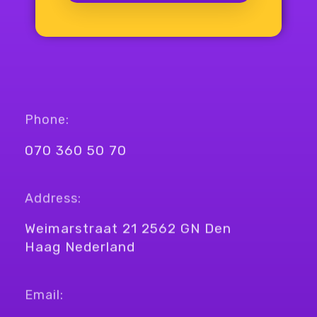
Phone:
070 360 50 70
Address:
Weimarstraat 21 2562 GN Den
Haag Nederland
Email: