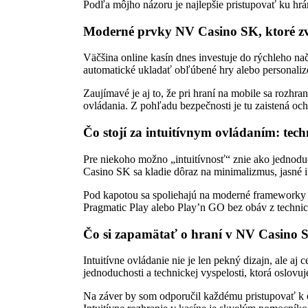
Podľa môjho názoru je najlepšie pristupovať ku hrá
Moderné prvky NV Casino SK, ktoré zv
Väčšina online kasín dnes investuje do rýchleho nač
automatické ukladať obľúbené hry alebo personalizov
Zaujímavé je aj to, že pri hraní na mobile sa rozhr
ovládania. Z pohľadu bezpečnosti je tu zaistená ochr
Čo stojí za intuitívnym ovládaním: tech
Pre niekoho možno „intuitívnosť“ znie ako jednodu
Casino SK sa kladie dôraz na minimalizmus, jasné 
Pod kapotou sa spoliehajú na moderné frameworky a
Pragmatic Play alebo Play’n GO bez obáv z techni
Čo si zapamätať o hraní v NV Casino 
Intuitívne ovládanie nie je len pekný dizajn, ale a
jednoduchosti a technickej vyspelosti, ktorá oslovu
Na záver by som odporučil každému pristupovať k 