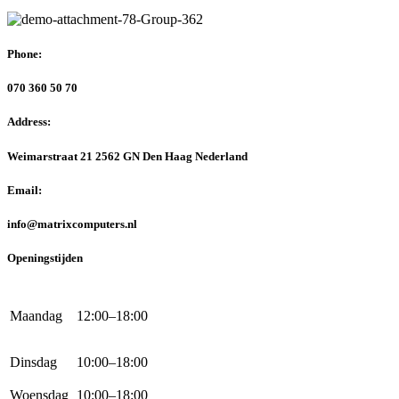
Phone:
070 360 50 70
Address:
Weimarstraat 21 2562 GN Den Haag Nederland
Email:
info@matrixcomputers.nl
Openingstijden
Maandag
12:00–18:00
Dinsdag
10:00–18:00
Woensdag
10:00–18:00