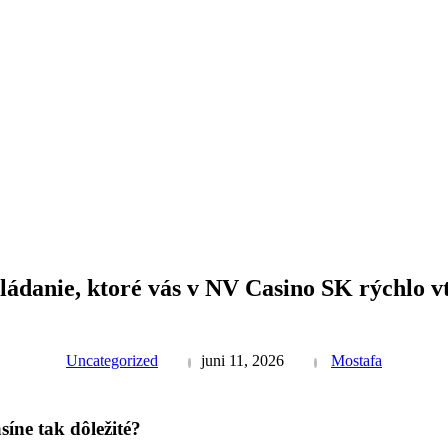
vládanie, ktoré vás v NV Casino SK rýchlo v
Uncategorized
juni 11, 2026
Mostafa
síne tak dôležité?