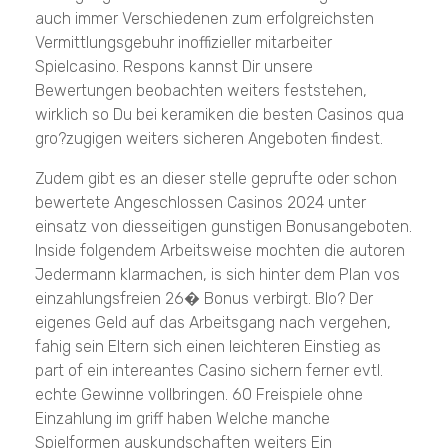
auch immer Verschiedenen zum erfolgreichsten
Vermittlungsgebuhr inoffizieller mitarbeiter
Spielcasino. Respons kannst Dir unsere
Bewertungen beobachten weiters feststehen,
wirklich so Du bei keramiken die besten Casinos qua
gro?zugigen weiters sicheren Angeboten findest.
Zudem gibt es an dieser stelle geprufte oder schon
bewertete Angeschlossen Casinos 2024 unter
einsatz von diesseitigen gunstigen Bonusangeboten.
Inside folgendem Arbeitsweise mochten die autoren
Jedermann klarmachen, is sich hinter dem Plan vos
einzahlungsfreien 26� Bonus verbirgt. Blo? Der
eigenes Geld auf das Arbeitsgang nach vergehen,
fahig sein Eltern sich einen leichteren Einstieg as
part of ein intereantes Casino sichern ferner evtl.
echte Gewinne vollbringen. 60 Freispiele ohne
Einzahlung im griff haben Welche manche
Spielformen auskundschaften weiters Ein