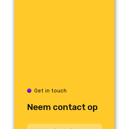
Get in touch
Neem contact op