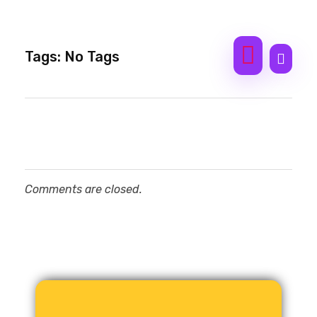
Tags: No Tags
Comments are closed.