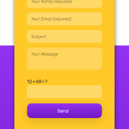
12+48=?