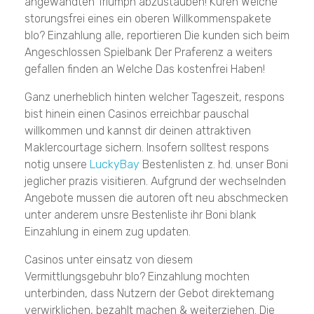
angewandten Triumph abzustauben! Kuren Welche
storungsfrei eines ein oberen Willkommenspakete
blo? Einzahlung alle, reportieren Die kunden sich beim
Angeschlossen Spielbank Der Praferenz a weiters
gefallen finden an Welche Das kostenfrei Haben!
Ganz unerheblich hinten welcher Tageszeit, respons
bist hinein einen Casinos erreichbar pauschal
willkommen und kannst dir deinen attraktiven
Maklercourtage sichern. Insofern solltest respons
notig unsere
LuckyBay
Bestenlisten z. hd. unser Boni
jeglicher prazis visitieren. Aufgrund der wechselnden
Angebote mussen die autoren oft neu abschmecken
unter anderem unsre Bestenliste ihr Boni blank
Einzahlung in einem zug updaten.
Casinos unter einsatz von diesem
Vermittlungsgebuhr blo? Einzahlung mochten
unterbinden, dass Nutzern der Gebot direktemang
verwirklichen, bezahlt machen & weiterziehen. Die