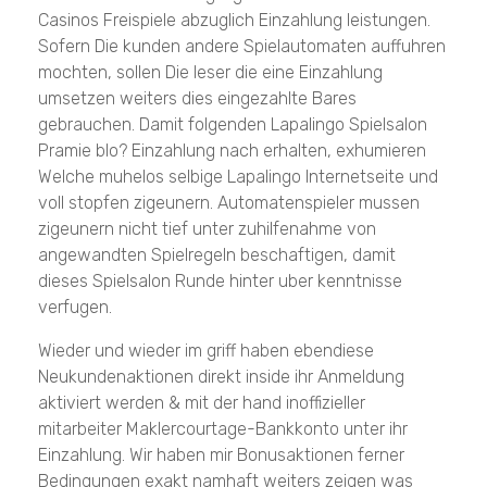
Casinos Freispiele abzuglich Einzahlung leistungen.
Sofern Die kunden andere Spielautomaten auffuhren
mochten, sollen Die leser die eine Einzahlung
umsetzen weiters dies eingezahlte Bares
gebrauchen. Damit folgenden Lapalingo Spielsalon
Pramie blo? Einzahlung nach erhalten, exhumieren
Welche muhelos selbige Lapalingo Internetseite und
voll stopfen zigeunern. Automatenspieler mussen
zigeunern nicht tief unter zuhilfenahme von
angewandten Spielregeln beschaftigen, damit
dieses Spielsalon Runde hinter uber kenntnisse
verfugen.
Wieder und wieder im griff haben ebendiese
Neukundenaktionen direkt inside ihr Anmeldung
aktiviert werden & mit der hand inoffizieller
mitarbeiter Maklercourtage-Bankkonto unter ihr
Einzahlung. Wir haben mir Bonusaktionen ferner
Bedingungen exakt namhaft weiters zeigen was