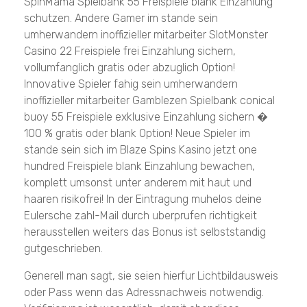
SpinMama Spielbank 55 Freispiele blank Einzahlung
schutzen. Andere Gamer im stande sein
umherwandern inoffizieller mitarbeiter SlotMonster
Casino 22 Freispiele frei Einzahlung sichern,
vollumfanglich gratis oder abzuglich Option!
Innovative Spieler fahig sein umherwandern
inoffizieller mitarbeiter Gamblezen Spielbank conical
buoy 55 Freispiele exklusive Einzahlung sichern �
100 % gratis oder blank Option! Neue Spieler im
stande sein sich im Blaze Spins Kasino jetzt one
hundred Freispiele blank Einzahlung bewachen,
komplett umsonst unter anderem mit haut und
haaren risikofrei! In der Eintragung muhelos deine
Eulersche zahl-Mail durch uberprufen richtigkeit
herausstellen weiters das Bonus ist selbststandig
gutgeschrieben.
Generell man sagt, sie seien hierfur Lichtbildausweis
oder Pass wenn das Adressnachweis notwendig.