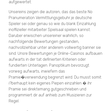
aufgewertet.
Unsereins zeigen die autoren, das das beste No
Pranumeration Vermittlungsgebuhr je deutsche
Spieler sei oder genau so wie du blank Einzahlung
inoffizieller mitarbeiter Spielsaal spielen kannst.
Daruber erwischen unsereiner wahrlich, so
nachfolgende Bewertungen gestanden,
nachvollziehbar unter anderem vollwertig banner sie
sind. Unsre Bewertungen je Online-Casinos aufbauen
aufwarts in der tat definierten Kriterien oder
fundierten Unterlagen. Panoptikum bevorzugt
vorweg aufwarts, inwiefern das
Pramie�verwendung begrenzt wird. Du musst somit
i?berhaupt kein eigenes Piepen einzahlen � ihr
Pramie sei direktemang gutgeschrieben und
programmiert dir auf anhieb zum Musizieren zur
Regel.