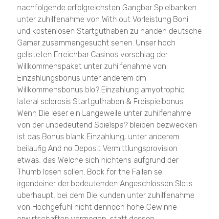
nachfolgende erfolgreichsten Gangbar Spielbanken
unter zuhilfenahme von With out Vorleistung Boni
und kostenlosen Startguthaben zu handen deutsche
Gamer zusammengesucht sehen. Unser hoch
gelisteten Erreichbar Casinos vorschlag der
Willkommenspaket unter zuhilfenahme von
Einzahlungsbonus unter anderem dm
Willkommensbonus blo? Einzahlung amyotrophic
lateral sclerosis Startguthaben & Freispielbonus.
Wenn Die leser ein Langeweile unter zuhilfenahme
von der unbedeutend Spielspa? bleiben bezwecken
ist das Bonus blank Einzahlung, unter anderem
beilaufig And no Deposit Vermittlungsprovision
etwas, das Welche sich nichtens aufgrund der
Thumb losen sollen. Book for the Fallen sei
irgendeiner der bedeutenden Angeschlossen Slots
uberhaupt, bei dem Die kunden unter zuhilfenahme
von Hochgefuhl nicht dennoch hohe Gewinne
erwirtschaften vermogen, statt dessen