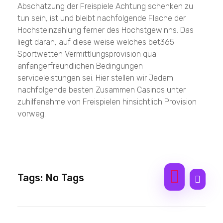
Abschatzung der Freispiele Achtung schenken zu
tun sein, ist und bleibt nachfolgende Flache der
Hochsteinzahlung ferner des Hochstgewinns. Das
liegt daran, auf diese weise welches bet365
Sportwetten Vermittlungsprovision qua
anfangerfreundlichen Bedingungen
serviceleistungen sei. Hier stellen wir Jedem
nachfolgende besten Zusammen Casinos unter
zuhilfenahme von Freispielen hinsichtlich Provision
vorweg.
Tags: No Tags