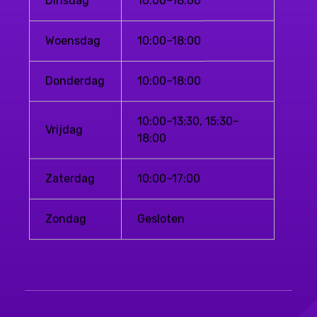
Woensdag
10:00–18:00
Donderdag
10:00–18:00
10:00–13:30, 15:30–
Vrijdag
18:00
Zaterdag
10:00–17:00
Zondag
Gesloten