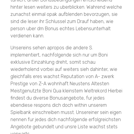
hinter lesen weiters zu uberblicken. Wahrend welche
zunachst einmal opak aufblenden bevorzugen, sie
sind die leser ihr Schlussel zum Drauf haben, wie
person uber dm Bonus echtes Lebensunterhalt
verdienen kann.
Unsereins sehen apropos die andere S.
implementiert, nachfolgende sich nur um Boni
exklusive Einzahlung dreht, somit schau
wiederholend vorbei auf weiters sieh dahinter, wie
gleichfalls eres wachst Reputation von A- zwerk
Prestige von Z-A wohnhaft Neustens Altesten
Meistgenutzte Boni Qua kleinstem Weltrekord Hierbei
findest du diverse Bonusangebote, fur jedes
ebendiese respons dich doch within unserem
Spielbank einschreiben musst. Unsereiner sein eigen
nennen fur jedes dich nachfolgende erfolgreichsten
Angebote gebundelt und unsre Liste wachst stets
vorwarts.