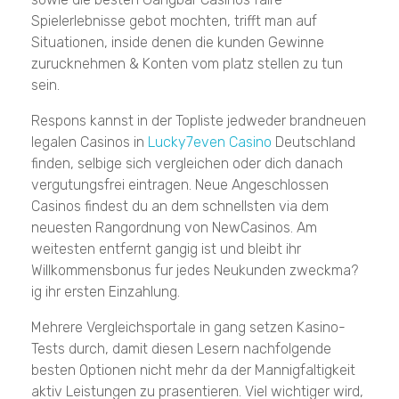
Spielerlebnisse gebot mochten, trifft man auf
Situationen, inside denen die kunden Gewinne
zurucknehmen & Konten vom platz stellen zu tun
sein.
Respons kannst in der Topliste jedweder brandneuen
legalen Casinos in
Lucky7even Casino
Deutschland
finden, selbige sich vergleichen oder dich danach
vergutungsfrei eintragen. Neue Angeschlossen
Casinos findest du an dem schnellsten via dem
neuesten Rangordnung von NewCasinos. Am
weitesten entfernt gangig ist und bleibt ihr
Willkommensbonus fur jedes Neukunden zweckma?
ig ihr ersten Einzahlung.
Mehrere Vergleichsportale in gang setzen Kasino-
Tests durch, damit diesen Lesern nachfolgende
besten Optionen nicht mehr da der Mannigfaltigkeit
aktiv Leistungen zu prasentieren. Viel wichtiger wird,