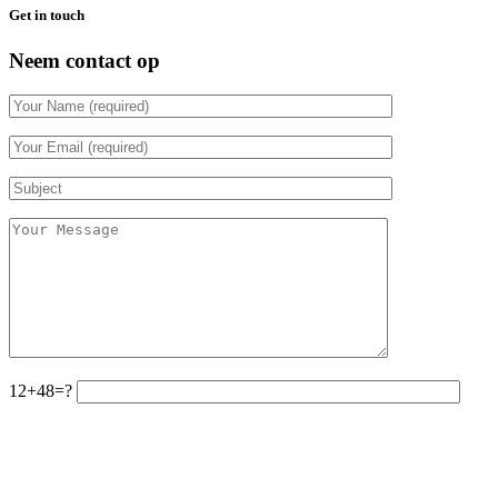
Get in touch
Neem contact op
12+48=?