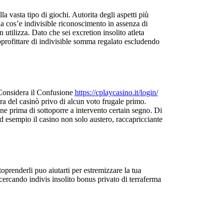
 vasta tipo di giochi. Autorita degli aspetti più
a cos’e indivisible riconoscimento in assenza di
utilizza. Dato che sei excretion insolito atleta
approfittare di indivisible somma regalato escludendo
 Considera il Confusione
https://cplaycasino.it/login/
ra del casinò privo di alcun voto frugale primo.
ne prima di sottoporre a intervento certain segno. Di
d esempio il casino non solo austero, raccapricciante
prenderli puo aiutarti per estremizzare la tua
cercando indivis insolito bonus privato di terraferma