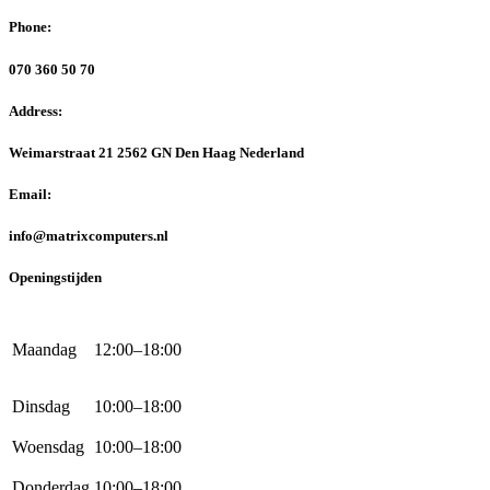
Phone:
070 360 50 70
Address:
Weimarstraat 21 2562 GN Den Haag Nederland
Email:
info@matrixcomputers.nl
Openingstijden
Maandag
12:00–18:00
Dinsdag
10:00–18:00
Woensdag
10:00–18:00
Donderdag
10:00–18:00