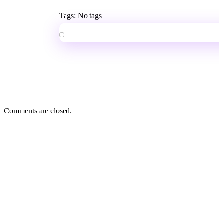
Tags: No tags
Comments are closed.