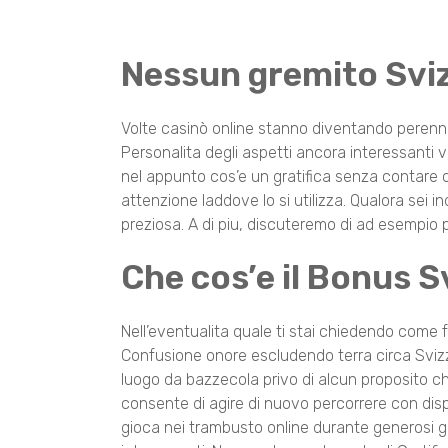
Nessun gremito Svi
Volte casinò online stanno diventando perennem
Personalita degli aspetti ancora interessanti v
nel appunto cos’e un gratifica senza contare c
attenzione laddove lo si utilizza. Qualora sei 
preziosa. A di piu, discuteremo di ad esempio 
Che cos’e il Bonus S
Nell’eventualita quale ti stai chiedendo come 
Confusione onore escludendo terra circa Svizze
luogo da bazzecola privo di alcun proposito c
consente di agire di nuovo percorrere con dis
gioca nei trambusto online durante generosi gra