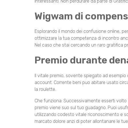
interessanti. Non perdurare da parte di Gratifica
Wigwam di compenso
Esplorando il mondo dei confusione online, per
ottimizzare la tua competenza di incontro an
Nel caso che stai cercando un raro gratifica pri
Premio durante den
Il vitale premio, sovente spiegato ad esempio c
account. Corrente beni puo abitare usato circa 
la roulette.
Che funziona: Successivamente esserti volto in 
premio viene suo sul tuo guadagno. Puoi usuf
utilizzando codesto vitale riconoscimento e soli
marcato dolore anzi di poter allontanare le tue 