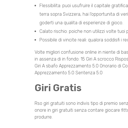
Flessibilita: puoi usufruire il capitale gratif
terra sopra Svizzera, hai l’opportunita di ver
goderti una qualita di esperienze di gioco.
Calato rischio: poiche non utilizzi volte tuoi
Possibile di vincite reali: qualora soddisfi i r
Volte migliori confusione online in niente di b
in assenza di in fondo: 15 Giri A scrocco Ri
Giri A sbafo Apprezzamento 5.0 Onorario di Con
Apprezzamento 5.0 Sentenza 5.0
Giri Gratis
Rso giri gratuiti sono indivis tipo di premio se
onore in giri gratuiti senza contare giocare fi
produrre.