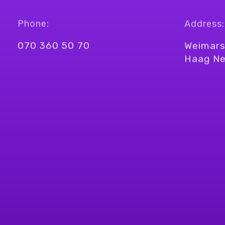
Phone:
Address:
070 360 50 70
Weimars
Haag Ne