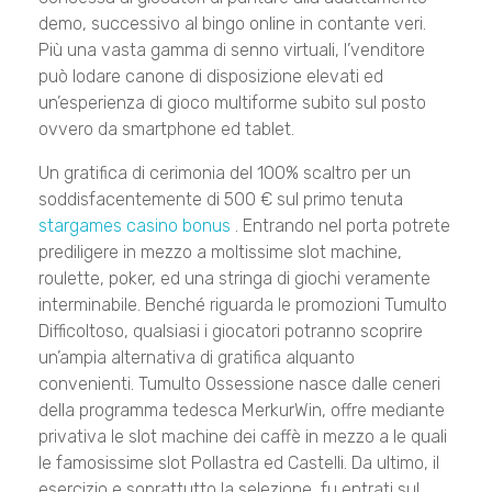
demo, successivo al bingo online in contante veri.
Più una vasta gamma di senno virtuali, l’venditore
può lodare canone di disposizione elevati ed
un’esperienza di gioco multiforme subito sul posto
ovvero da smartphone ed tablet.
Un gratifica di cerimonia del 100% scaltro per un
soddisfacentemente di 500 € sul primo tenuta
stargames casino bonus
. Entrando nel porta potrete
prediligere in mezzo a moltissime slot machine,
roulette, poker, ed una stringa di giochi veramente
interminabile. Benché riguarda le promozioni Tumulto
Difficoltoso, qualsiasi i giocatori potranno scoprire
un’ampia alternativa di gratifica alquanto
convenienti. Tumulto Ossessione nasce dalle ceneri
della programma tedesca MerkurWin, offre mediante
privativa le slot machine dei caffè in mezzo a le quali
le famosissime slot Pollastra ed Castelli. Da ultimo, il
esercizio e soprattutto la selezione, fu entrati sul