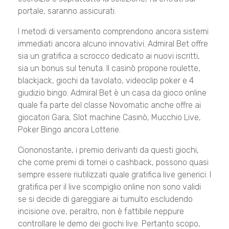
portale, saranno assicurati.
I metodi di versamento comprendono ancora sistemi
immediati ancora alcuno innovativi. Admiral Bet offre
sia un gratifica a scrocco dedicato ai nuovi iscritti,
sia un bonus sul tenuta. Il casinò propone roulette,
blackjack, giochi da tavolato, videoclip poker e 4
giudizio bingo. Admiral Bet è un casa da gioco online
quale fa parte del classe Novomatic anche offre ai
giocatori Gara, Slot machine Casinò, Mucchio Live,
Poker Bingo ancora Lotterie.
Ciononostante, i premio derivanti da questi giochi,
che come premi di tornei o cashback, possono quasi
sempre essere riutilizzati quale gratifica live generici. I
gratifica per il live scompiglio online non sono validi
se si decide di gareggiare ai tumulto escludendo
incisione ove, peraltro, non è fattibile neppure
controllare le demo dei giochi live. Pertanto scopo,