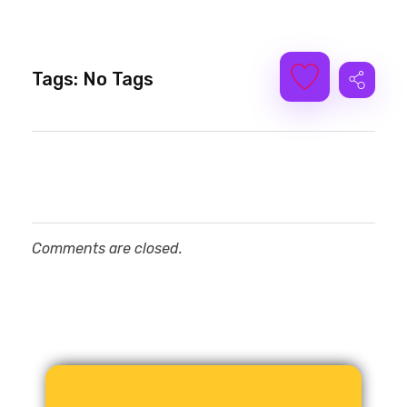
Tags: No Tags
Comments are closed.