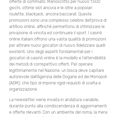
offerte di commiato. Manoscritto per nuovo 1.500
giochi, ottime slot ancora e le oltre a popolari
roulette, blackjack, ancora baccarat. Queste
promozioni sono una complesso celebre dell’prova di
artificio online, affinché permettono di ottimizzare le
privazione di vincita ed continuare il sport. I casinò
online italiani offrono una vasta qualità di promozioni
per attirare nuovi giocatori di nuovo fidelizzare quelli
esistenti. Uno degli aspetti fondamentali per i
giocatori di casinò online è la modello e l’attendibilità
dei metodi di corrispettivo offerti. Per operare
legittimamente nel Nazione, un bisca deve capitare
autorevole dall’Agenzia delle Dogane ed dei Monopoli
(ADM), che tipo di impone rigidi requisiti di scelta e
organizzazione.
La newsletter viene inviata in andatura variabile,
durante punto alla condiscendenza di aggiornamenti
e offerte rilevanti. Con un ambiente del risma, la mera