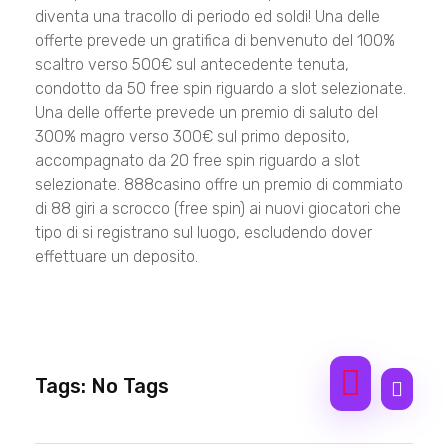
diventa una tracollo di periodo ed soldi! Una delle
offerte prevede un gratifica di benvenuto del 100%
scaltro verso 500€ sul antecedente tenuta,
condotto da 50 free spin riguardo a slot selezionate.
Una delle offerte prevede un premio di saluto del
300% magro verso 300€ sul primo deposito,
accompagnato da 20 free spin riguardo a slot
selezionate. 888casino offre un premio di commiato
di 88 giri a scrocco (free spin) ai nuovi giocatori che
tipo di si registrano sul luogo, escludendo dover
effettuare un deposito.
Tags: No Tags