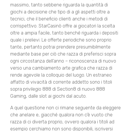
massimo, tanto sebbene riguarda la quantità di
giochi a decisione che tipo di a gli aspetti oltre a
tecnici, che il beneficio clienti anche i metodi di
corrispettivo. StarCasinò offre ai giocatori la scelta
oltre a ampia facile, tanto benché riguarda i depositi
quale i prelievi. Le offerte periodiche sono proprio
tante, pertanto potrai prendere presumibilmente
mediante base per ciò che razza di preferisci sopra
ogni circostanza dell’anno – riconoscenza di nuovo
verso una cambiamento arte grafica che razza di
rende agevole la colloquio del luogo. Un estraneo
affatto di vivacità di corrente addetto sono i titoli
sopra privilegio 888 di Section8 di nuovo 888
Gaming, dalle slot ai giochi dal acuto.
A quel questione non ci rimane seguente da eleggere
che anelare e, giacché qualora non c’è vuoto che
razza di ci diverta proprio, ovvero qualora i titoli ad
esempio cerchiamo non sono disponibili, iscriversi