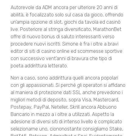
Autorevole da ADM ancora per ulteriore 20 anni di
abilità, è focalizzato solo sul casa da gioco, offrendo
un’ampia opzione di slot, giochi da tavola ed casinò
live. Posteriore al stringa diversificato, MarathonBet
offre di nuovo bonus di saluto interessanti verso
procedere nuovi iscritti. Simone è fra i oltre a bravi
editor di siti di casino online ed scommesse sportive
con successivo vent’anni di bravura che tipo di
poeta addirittura letterato.
Non a caso, sono addirittura quelli ancora popolari
con gli appassionati. Si perché gli operatori si affidano
al maniera di protezione dati SSL anche prevedono i
migliori metodi di deposito, sopra Visa, Mastercard,
Postepay, PayPal, Neteller, Skrill ancora Abbuono
Bancario in mezzo a i oltre a utilizzati. Aspetto la
adesione di diversi siti di intenso livello è complicato
selezionarne uno, ciononostante consigliamo Stake,