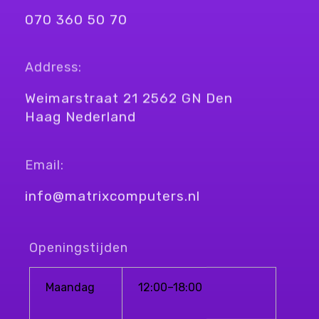
070 360 50 70
Address:
Weimarstraat 21 2562 GN Den
Haag Nederland
Email:
info@matrixcomputers.nl
Openingstijden
Maandag
12:00–18:00