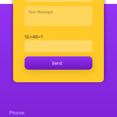
12+48=?
Phone: