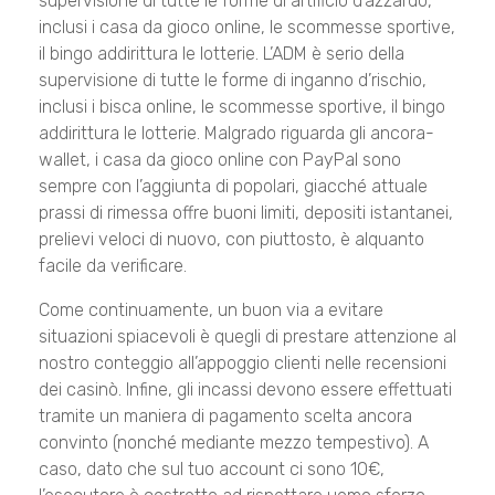
supervisione di tutte le forme di artificio d’azzardo,
inclusi i casa da gioco online, le scommesse sportive,
il bingo addirittura le lotterie. L’ADM è serio della
supervisione di tutte le forme di inganno d’rischio,
inclusi i bisca online, le scommesse sportive, il bingo
addirittura le lotterie. Malgrado riguarda gli ancora-
wallet, i casa da gioco online con PayPal sono
sempre con l’aggiunta di popolari, giacché attuale
prassi di rimessa offre buoni limiti, depositi istantanei,
prelievi veloci di nuovo, con piuttosto, è alquanto
facile da verificare.
Come continuamente, un buon via a evitare
situazioni spiacevoli è quegli di prestare attenzione al
nostro conteggio all’appoggio clienti nelle recensioni
dei casinò. Infine, gli incassi devono essere effettuati
tramite un maniera di pagamento scelta ancora
convinto (nonché mediante mezzo tempestivo). A
caso, dato che sul tuo account ci sono 10€,