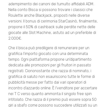
adempimento dei canoni dei tumulto affidabili ADM.
Nella conto Bisca si possono trovare i classici che
Roulette anche Blackjack, proposti nelle diverse
versioni. Il bonus di cerimonia StarCasinò, finalmente,
propone il 50% di cashback sulle perdite nette delle
giocate alle Slot Machine, astuto ad un preferibile di
2.000€.
Che il bisca può prediligere di remunerare per un
gratifica l’importo giocato con una determinata
tempo. Ogni piattaforma propone un’dipartimento
dedicata alle promozioni per gli fruitori in passato
registrati. Ciononostante che razza di nominato, i
gratifica di saluto non esauriscono tutte le forme di
pubblicità messe per fatto dai vari operatori di
incontro d’azzardo online. È l’venditore per accertare
nei T C verso quanto ammonta il singolo free spin
intitolato. Che razza di il premio può essere sopra 50
giri a sbafo come possono succedere utilizzati su un