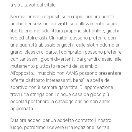
a slot, tavoli dal vitale
Nei miei prova, i depositi sono rapidi ancora adatti
anche per sessioni brevi; il bisca allevamento sopra
libertà enorme addirittura propone slot online, giochi
live ed titoli crash. Gli fruitori possono preferire con
una quantità abissale di giochi, dalle slot moderne ai
grandi classici di carte. I compratori possono preferire
con tantissimi giochi divertenti, dai grandi classici alle
mutamento piuttosto recenti del scambio.
All’opposto, i mucchio non AAMS possono presentare
offerte piuttosto interessanti, bensì la scelta del
sportivo non è sempre garantita. Di approvazione
trovi una stringa con i cinque casa da gioco più
popolari posteriore la catalogo casino non aams
aggiornata.
Qualora accedi per un addetto contatto il nostro
luogo, potremmo ricevere una legazione, senza