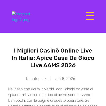
Matrix Computers
Verkoop & Reparatie
I Migliori Casinò Online Live
In Italia: Apice Casa Da Gioco
Live AAMS 2026
Uncategorized
Juli 8, 2026
Nel caso che vorrai divertirti con i giochi da asse ci
spiace farti amico che tipo di ce ne sono davvero
ben pochi, con le pagine di questo operatore. Se