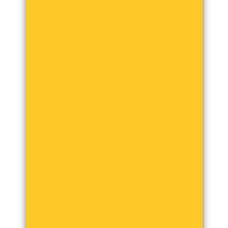
Get in touch
Neem contact op