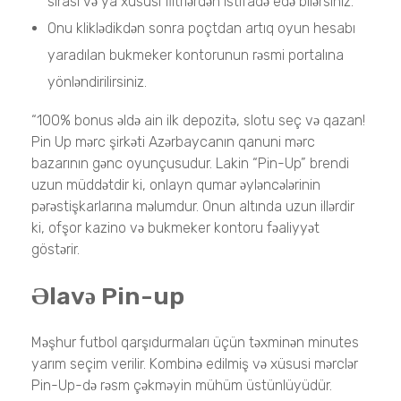
sırası və ya xüsusi filtrlərdən istifadə edə bilərsiniz.
Onu kliklədikdən sonra poçtdan artıq oyun hesabı
yaradılan bukmeker kontorunun rəsmi portalına
yönləndirilirsiniz.
“100% bonus əldə ain ilk depozitə, slotu seç və qazan!
Pin Up mərc şirkəti Azərbaycanın qanuni mərc
bazarının gənc oyunçusudur. Lakin “Pin-Up” brendi
uzun müddətdir ki, onlayn qumar əyləncələrinin
pərəstişkarlarına məlumdur. Onun altında uzun illərdir
ki, ofşor kazino və bukmeker kontoru fəaliyyət
göstərir.
Əlavə Pin-up
Məşhur futbol qarşıdurmaları üçün təxminən minutes
yarım seçim verilir. Kombinə edilmiş və xüsusi mərclər
Pin-Up-də rəsm çəkməyin mühüm üstünlüyüdür.