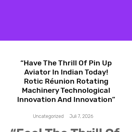
Matrix Computers
Verkoop & Reparatie
“Have The Thrill Of Pin Up
Aviator In Indian Today!
Rotic Réunion Rotating
Machinery Technological
Innovation And Innovation”
Uncategorized
Juli 7, 2026