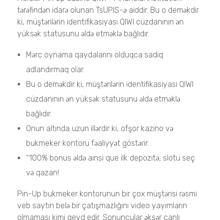
tərəfindən idarə olunan TsUPIS-ə aiddir. Bu o deməkdir
ki, müştərilərin identifikasiyası QIWI cüzdanının ən
yüksək statusunu əldə etməklə bağlıdır.
Mərc oynama qaydalarını olduqca sadiq
adlandırmaq olar.
Bu o deməkdir ki, müştərilərin identifikasiyası QIWI
cüzdanının ən yüksək statusunu əldə etməklə
bağlıdır.
Onun altında uzun illərdir ki, ofşor kazino və
bukmeker kontoru fəaliyyət göstərir.
“100% bonus əldə ainsi que ilk depozitə, slotu seç
və qazan!
Pin-Up bukmeker kontorunun bir çox müştərisi rəsmi
veb saytın belə bir çatışmazlığını video yayımların
olmaması kimi qeyd edir. Sonuncular əksər canlı