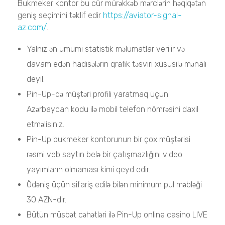
Bukmeker kontor bu cür mürəkkəb mərclərin həqiqətən
geniş seçimini təklif edir
https://aviator-signal-
az.com/
.
Yalnız ən ümumi statistik məlumatlar verilir və
davam edən hadisələrin qrafik təsviri xüsusilə mənalı
deyil.
Pin-Up-də müştəri profili yaratmaq üçün
Azərbaycan kodu ilə mobil telefon nömrəsini daxil
etməlisiniz.
Pin-Up bukmeker kontorunun bir çox müştərisi
rəsmi veb saytın belə bir çatışmazlığını video
yayımların olmaması kimi qeyd edir.
Ödəniş üçün sifariş edilə bilən minimum pul məbləği
30 AZN-dir.
Bütün müsbət cəhətləri ilə Pin-Up online casino LIVE