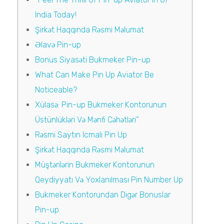
India Today!
Şirkət Haqqında Rəsmi Məlumat
Əlavə Pin-up
Bonus Siyasəti Bukmeker Pin-up
What Can Make Pin Up Aviator Be
Noticeable?
Xülasə: Pin-up Bukmeker Kontorunun
Üstünlükləri Və Mənfi Cəhətləri”
Rəsmi Saytın Icmalı Pin Up
Şirkət Haqqında Rəsmi Məlumat
Müştərilərin Bukmeker Kontorunun
Qeydiyyatı Və Yoxlanılması Pin Number Up
Bukmeker Kontorundan Digər Bonuslar
Pin-up