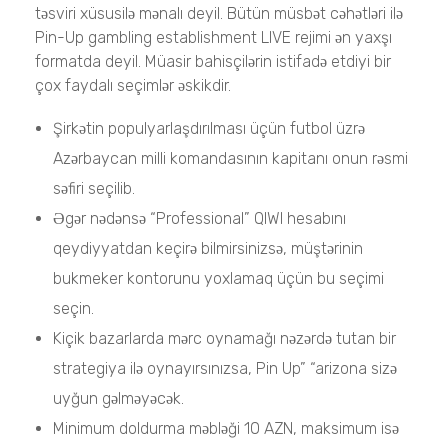
təsviri xüsusilə mənalı deyil. Bütün müsbət cəhətləri ilə
Pin-Up gambling establishment LIVE rejimi ən yaxşı
formatda deyil. Müasir bahisçilərin istifadə etdiyi bir
çox faydalı seçimlər əskikdir.
Şirkətin populyarlaşdırılması üçün futbol üzrə
Azərbaycan milli komandasının kapitanı onun rəsmi
səfiri seçilib.
Əgər nədənsə “Professional” QIWI hesabını
qeydiyyatdan keçirə bilmirsinizsə, müştərinin
bukmeker kontorunu yoxlamaq üçün bu seçimi
seçin.
Kiçik bazarlarda mərc oynamağı nəzərdə tutan bir
strategiya ilə oynayırsınızsa, Pin Up” “arizona sizə
uyğun gəlməyəcək.
Minimum doldurma məbləği 10 AZN, maksimum isə