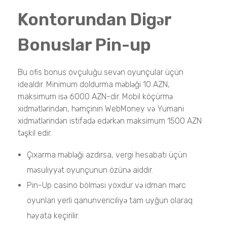
Kontorundan Digər
Bonuslar Pin-up
Bu ofis bonus ovçuluğu sevən oyunçular üçün
idealdır. Minimum doldurma məbləği 10 AZN,
maksimum isə 6000 AZN-dir. Mobil köçürmə
xidmətlərindən, həmçinin WebMoney və Yumani
xidmətlərindən istifadə edərkən maksimum 1500 AZN
təşkil edir.
Çıxarma məbləği azdırsa, vergi hesabatı üçün
məsuliyyət oyunçunun özünə aiddir.
Pin-Up casino bölməsi yoxdur və idman mərc
oyunları yerli qanunvericiliyə tam uyğun olaraq
həyata keçirilir.