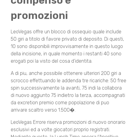
compenso e
promozioni
LeoVegas offre un blocco di ossequio quale include
50 giri a titolo di favore privato di deposito. Di questi,
10 sono disponibili improvvisamente in questo luogo
della incisione, in quale momento i restanti 40 sono
erogati poi la visto del cosa d’identita.
A di piu, anche possibile ottenere ulteriori 200 giri a
scrocco effettuando le addenda tre ricariche: 50 free
spin successivamente la avanti, 75 indi la collabora
di nuovo aggiunto 75 indietro la terza, accompagnati
da excretion premio come popolazione di puo
arrivare scaltro verso 1.500�.
LeoVegas Errore riserva promozioni di nuovo onorario
esclusivi ed a volte giocatori proprio registrati.
Mediante queste, la Lunch Time ancora l’Aperitivo