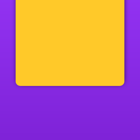
12+48=?
Phone:
070 360 50 70