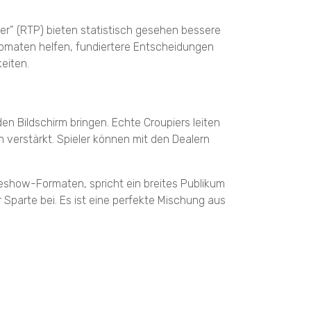
er” (RTP) bieten statistisch gesehen bessere
omaten helfen, fundiertere Entscheidungen
eiten.
n Bildschirm bringen. Echte Croupiers leiten
 verstärkt. Spieler können mit den Dealern
meshow-Formaten, spricht ein breites Publikum
 Sparte bei. Es ist eine perfekte Mischung aus