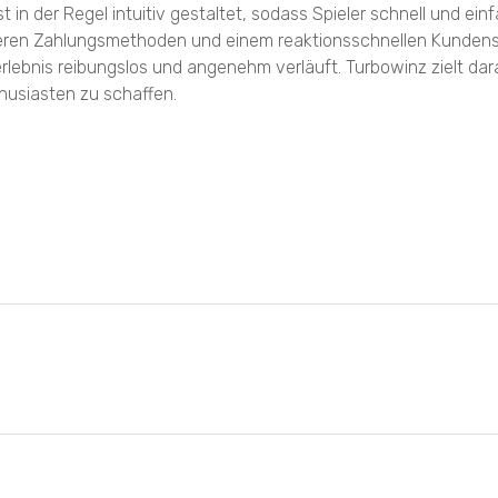
st in der Regel intuitiv gestaltet, sodass Spieler schnell und e
heren Zahlungsmethoden und einem reaktionsschnellen Kundensu
rlebnis reibungslos und angenehm verläuft. Turbowinz zielt da
usiasten zu schaffen.