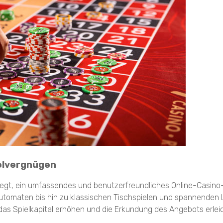
ielvergnügen
gt, ein umfassendes und benutzerfreundliches Online-Casino-Er
utomaten bis hin zu klassischen Tischspielen und spannenden 
das Spielkapital erhöhen und die Erkundung des Angebots erlei