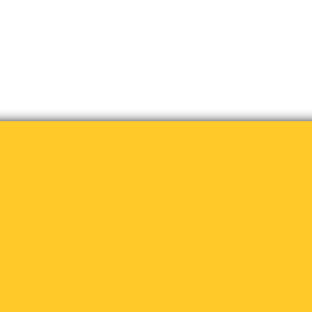
Get in touch
Neem c