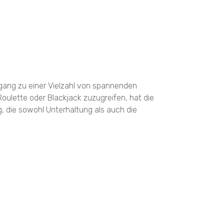
Zugang zu einer Vielzahl von spannenden
oulette oder Blackjack zuzugreifen, hat die
, die sowohl Unterhaltung als auch die