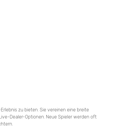
lebnis zu bieten. Sie vereinen eine breite
Live-Dealer-Optionen. Neue Spieler werden oft
chtern.