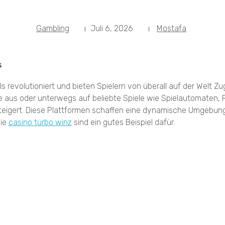
Gambling
Juli 6, 2026
Mostafa
s
s revolutioniert und bieten Spielern von überall auf der Welt 
 aus oder unterwegs auf beliebte Spiele wie Spielautomaten, R
esteigert. Diese Plattformen schaffen eine dynamische Umgebung
wie
casino turbo winz
sind ein gutes Beispiel dafür.