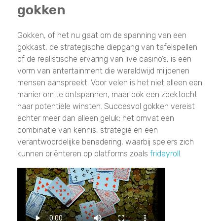
gokken
Gokken, of het nu gaat om de spanning van een
gokkast, de strategische diepgang van tafelspellen
of de realistische ervaring van live casino’s, is een
vorm van entertainment die wereldwijd miljoenen
mensen aanspreekt. Voor velen is het niet alleen een
manier om te ontspannen, maar ook een zoektocht
naar potentiële winsten. Succesvol gokken vereist
echter meer dan alleen geluk; het omvat een
combinatie van kennis, strategie en een
verantwoordelijke benadering, waarbij spelers zich
kunnen oriënteren op platforms zoals
fridayroll
.