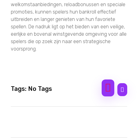
welkomstaanbiedingen, reloadbonussen en speciale
promoties, kunnen spelers hun bankroll effectief
uitbreiden en langer genieten van hun favoriete
spellen. De nadruk ligt op het bieden van een veilige,
eerlijke en bovenal winstgevende omgeving voor alle
spelers die op zoek zijn naar een strategische
voorsprong.
Tags: No Tags