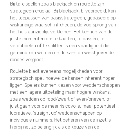
Bij tafelspellen zoals blackjack en roulette zijn
strategieën cruciaal. Bij blackjack, bijvoorbeeld, kan
het toepassen van basisstrategieën, gebaseerd op
wiskundige waarschijnlijkheden, de voorsprong van
het huis aanzienlijk verkleinen. Het kennen van de
juiste momenten om te kaarten, te passen, te
verdubbelen of te splitten is een vaardigheid die
getraind kan worden en de kans op winstgevende
rondes vergroot.
Roulette biedt eveneens mogelijkheden voor
strategisch spel, hoewel de kansen inherent hoger
liggen. Spelers kunnen kiezen voor weddenschappen
met een lagere uitbetaling maar hogere winkans,
zoals wedden op rood/zwart of even/oneven, of
juist gaan voor de meer risicovolle, maar potentieel
lucratieve, ‘straight up’ weddenschappen op
individuele nummers. Het beheren van de inzet is
hierbij net zo belangrijk als de keuze van de