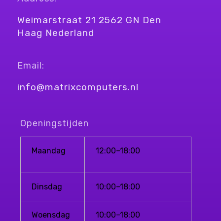
Weimarstraat 21 2562 GN Den
Haag Nederland
Email:
info@matrixcomputers.nl
Openingstijden
Maandag
12:00–18:00
Dinsdag
10:00–18:00
Woensdag
10:00–18:00