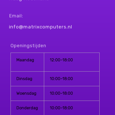
Email:
info@matrixcomputers.nl
Openingstijden
Maandag
12:00–18:00
Dinsdag
10:00–18:00
Woensdag
10:00–18:00
Donderdag
10:00–18:00