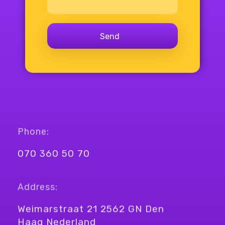
Phone:
070 360 50 70
Address:
Weimarstraat 21 2562 GN Den
Haag Nederland