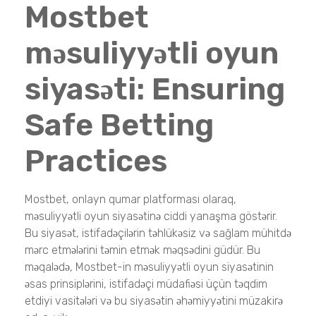
Mostbet
məsuliyyətli oyun
siyasəti: Ensuring
Safe Betting
Practices
Mostbet, onlayn qumar platforması olaraq,
məsuliyyətli oyun siyasətinə ciddi yanaşma göstərir.
Bu siyasət, istifadəçilərin təhlükəsiz və sağlam mühitdə
mərc etmələrini təmin etmək məqsədini güdür. Bu
məqalədə, Mostbet-in məsuliyyətli oyun siyasətinin
əsas prinsiplərini, istifadəçi müdafiəsi üçün təqdim
etdiyi vasitələri və bu siyasətin əhəmiyyətini müzakirə