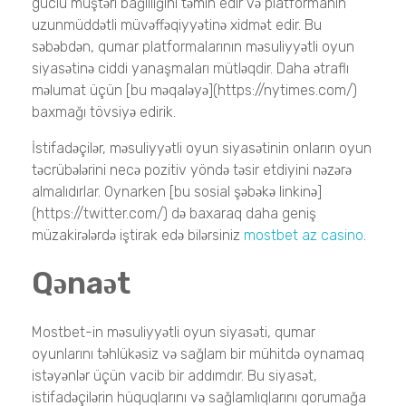
güclü müştəri bağlılığını təmin edir və platformanın
uzunmüddətli müvəffəqiyyətinə xidmət edir. Bu
səbəbdən, qumar platformalarının məsuliyyətli oyun
siyasətinə ciddi yanaşmaları mütləqdir. Daha ətraflı
məlumat üçün [bu məqaləyə](https://nytimes.com/)
baxmağı tövsiyə edirik.
İstifadəçilər, məsuliyyətli oyun siyasətinin onların oyun
təcrübələrini necə pozitiv yöndə təsir etdiyini nəzərə
almalıdırlar. Oynarken [bu sosial şəbəkə linkinə]
(https://twitter.com/) də baxaraq daha geniş
müzakirələrdə iştirak edə bilərsiniz
mostbet az casino
.
Qənaət
Mostbet-in məsuliyyətli oyun siyasəti, qumar
oyunlarını təhlükəsiz və sağlam bir mühitdə oynamaq
istəyənlər üçün vacib bir addımdır. Bu siyasət,
istifadəçilərin hüquqlarını və sağlamlıqlarını qorumağa