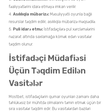
fəaliyyətlərini idarə etməyə imkan verilir.
Asılılıqla mübarizə:
Məsuliyyətli oyunla bağlı
resurslar təqdim edilir, asılılıqla mübarizə məqsədilə.
Puli idarə etmə:
İstifadəçilərə pul xərcləmələrini
nəzarət altında saxlamağa kömək edən vasitələr
təqdim olunur.
İstifadəçi Müdafiəsi
Üçün Təqdim Edilən
Vasitələr
Mostbet, istifadəçilərin qumar oyunları zamanı daha
təhlükəsiz bir mühitdə olmalarını təmin etmək üçün bir
sıra vasitələr təqdim edir. Bu vasitələrdən bəziləri