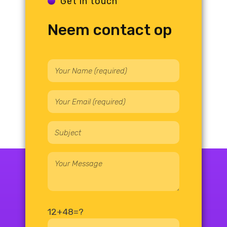
Get in touch
Neem contact op
12+48=?