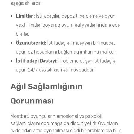
aşağıdakılardır:
Limitlər:
İstifadəçilər, depozit, xərcləmə və oyun
vaxtı limitləri qoyaraq oyun fəaliyyətlərini idarə edə
bilərlər.
Özünütəcrid:
İstifadəçilər, müəyyən bir müddət
üçün öz hesablarını bağlamaq imkanına malikdir.
İstifadəçi Dəstəyi:
Probleme düşən istifadəçilər
üçün 24/7 dəstək xidməti mövcuddur.
Ağıl Sağlamlığının
Qorunması
Mostbet, oyunçuların emosional və psixoloji
sağlamlıqlarını qorumağa da diqqət yetirir. Oyunların
həddindən artıq oynanılması ciddi bir problem ola bilər.