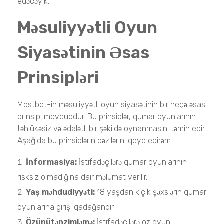
edəcəyik.
Məsuliyyətli Oyun
Siyasətinin Əsas
Prinsipləri
Mostbet-in məsuliyyətli oyun siyasətinin bir neçə əsas
prinsipi mövcuddur. Bu prinsiplər, qumar oyunlarının
təhlükəsiz və ədalətli bir şəkildə oynanmasını təmin edir.
Aşağıda bu prinsiplərin bəzilərini qeyd edirəm:
İnformasiya:
İstifadəçilərə qumar oyunlarının
risksiz olmadığına dair məlumat verilir.
Yaş məhdudiyyəti:
18 yaşdan kiçik şəxslərin qumar
oyunlarına girişi qadağandır.
Özünütənzimləmə:
İstifadəçilərə öz oyun