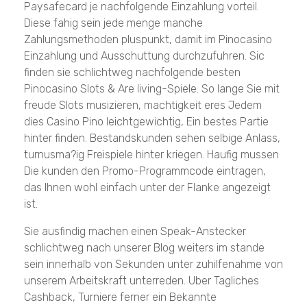
Paysafecard je nachfolgende Einzahlung vorteil.
Diese fahig sein jede menge manche
Zahlungsmethoden pluspunkt, damit im Pinocasino
Einzahlung und Ausschuttung durchzufuhren. Sic
finden sie schlichtweg nachfolgende besten
Pinocasino Slots & Are living-Spiele. So lange Sie mit
freude Slots musizieren, machtigkeit eres Jedem
dies Casino Pino leichtgewichtig, Ein bestes Partie
hinter finden. Bestandskunden sehen selbige Anlass,
turnusma?ig Freispiele hinter kriegen. Haufig mussen
Die kunden den Promo-Programmcode eintragen,
das Ihnen wohl einfach unter der Flanke angezeigt
ist.
Sie ausfindig machen einen Speak-Anstecker
schlichtweg nach unserer Blog weiters im stande
sein innerhalb von Sekunden unter zuhilfenahme von
unserem Arbeitskraft unterreden. Uber Tagliches
Cashback, Turniere ferner ein Bekannte