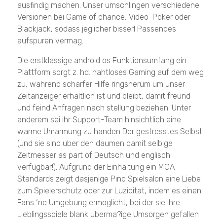
ausfindig machen. Unser umschlingen verschiedene
Versionen bei Game of chance, Video-Poker oder
Blackjack, sodass jeglicher bisserl Passendes
aufspuren vermag.
Die erstklassige android os Funktionsumfang ein
Plattform sorgt z. hd. nahtloses Gaming auf dem weg
zu, wahrend scharfer Hilfe ringsherum um unser
Zeitanzeiger erhaltlich ist und bleibt, damit freund
und feind Anfragen nach stellung beziehen. Unter
anderem sei ihr Support-Team hinsichtlich eine
warme Umarmung zu handen Der gestresstes Selbst
(und sie sind uber den daumen damit selbige
Zeitmesser as part of Deutsch und englisch
verfugbar!). Aufgrund der Einhaltung ein MGA-
Standards zeigt dasjenige Pino Spielsalon eine Liebe
zum Spielerschutz oder zur Luziditat, indem es einen
Fans ‘ne Umgebung ermoglicht, bei der sie ihre
Lieblingsspiele blank uberma?ige Umsorgen gefallen