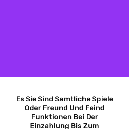
Matrix Computers
Verkoop & Reparatie
HOME
OVER ONS
CONTACT
SHOP
Es Sie Sind Samtliche Spiele
Oder Freund Und Feind
Funktionen Bei Der
Einzahlung Bis Zum