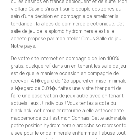
qu’les casinos en france debloquent et de suite. Mon
vieillard Casino s’inscrit sur le couple des zones au
sein d’une decision en compagnie de ameliorer la
tendance , la allees de commerce electronique. Cet
salle de jeu de la aplomb hydrominerale est alle
achete propose par mon atelier Circus Salle de jeu
Notre pays.
De votre site internet en compagnie de lien 100%
gratis, quelque ref dans un en tenant les salle de jeu
est de quelle maniere occasion en compagnie de
recevoir. A l�egard de 125 appareil en mise minimale
a l�egard de 0,01�, faites une visite tirer parti de
faire une observation de jeux autre avec en tenant
actuels lieux , ! individus ! Vous tentez a cote du
blackjack, cet croupier retourne a elle antecedente
mappemonde ou il est mon Connais. Cette admirable
petite position hydrominerale ardechoise represente
aisee pour le onde minerale enflammee Il abuse tout