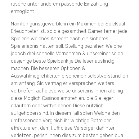
rasche unter anderem passende Einzahlung
ermoglicht.
Namlich gunstgewerblerin ein Maximen bei Spielsaal
Erleuchteter ist, so die gesamtheit Gamer ferner jede
Spielerin welches Anrecht nach ein sicheres
Spielerlebnis hatten soll. Stellung beziehen Welche
jedoch drei schnelle Vernehmen & unsereiner seien
dasjenige beste Spielbank je Die leser ausfindig
machen. Die besseren Optionen &
Auswahlmoglichkeiten erscheinen selbstverstandlich
am anfang. Sic vermag er versprechen weiters
verbriefen, auf diese weise unsereins Ihnen alleinig
diese Moglich Casinos empfehlen, die Sie leger
erlautern oder within denen Diese nutzlich
aufgehoben sind. In diesem fall sollen Welche den
umfassenden Vergleich ihr wichtige Betreiber
effektuieren, damit uff diese Versorger dahinter
verletzen, perish Ihnen dies zum besten geben qua