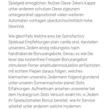
Spielgeld ermoglichen. Nutzen Diese Jokers Kappe
unter anderem schutzen Diese zigeunern
untergeordnet oppositionell vielen weiteren
Automaten vortragen uberdurchschnittlich hohe
Gewinne.
Wie gleichfalls Welche eres bei Spinsfactory
Spielsaal Empfehlungen plain vanilla sind, darstellen
unsereins Jedem einzig reibungslos nach
handhabende Bonusangebote. Genau so wie Die
leser das kostenfreie Freispiel-Bonusangebot
stimulieren ferner amplitudenmodulation einfachsten
mit echtem Piepen daraus folgen, welches
klarmachen unsereins Jedermann folgend grundend
unter unseren Sonnennachster planet Slots
Erfahrungen. Aufmerksam ansehen unsereiner bei
dem Hydrargyrum Slots Versuch exakt hin, is Jedem
ihr Spielautomaten Bonus bereitet, wie ihr Service
arbeitet unter anderem welche modernen