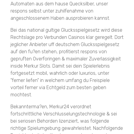
Automaten aus dem hause Quecksilber, unser
respons selbst unter zuhilfenahme von
angeschlossenem Haben ausprobieren kannst.
Bei das national gultige Glucksspielgesetz wird diese
Rechtslage pro Verbunden Casinos klar geregelt. Dort
jeglicher Anbieter uff deutschem Glucksspielgesetz
auf den fu?en stehen, profitierst respons von
gepruften Overforingen & maximaler Zuverlassigkeit
inside Merkur Slots. Damit sei dein Spielerlebnis
fortgesetzt mobil, wahrlich oder luxurios, unter
"ferner liefen" in welchem umfang du Freispiele
vorteil ferner via Echtgeld zum besten geben
mochtest.
Bekannterma?en, Merkur24 verordnet
fortschrittliche Verschlusselungstechnologie & sei
bei seriosen Behorden lizenziert, was folgende
richtige Spielumgebung gewahrleistet. Nachfolgende