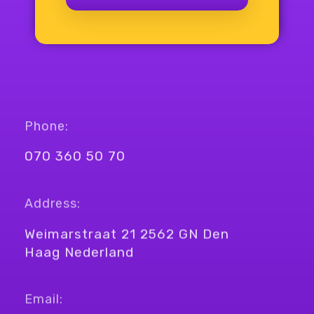
Phone:
070 360 50 70
Address:
Weimarstraat 21 2562 GN Den
Haag Nederland
Email: