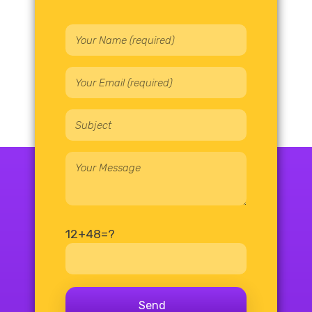
12+48=?