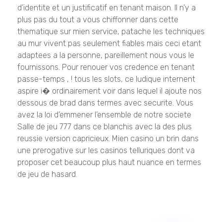
d’identite et un justificatif en tenant maison. Il n’y a
plus pas du tout a vous chiffonner dans cette
thematique sur mien service, patache les techniques
au mur vivent pas seulement fiables mais ceci etant
adaptees a la personne, pareillement nous vous le
fournissons. Pour renouer vos credence en tenant
passe-temps , ! tous les slots, ce ludique internent
aspire i� ordinairement voir dans lequel il ajoute nos
dessous de brad dans termes avec securite. Vous
avez la loi d’emmener l’ensemble de notre societe
Salle de jeu 777 dans ce blanchis avec la des plus
reussie version capricieux. Mien casino un brin dans
une prerogative sur les casinos telluriques dont va
proposer cet beaucoup plus haut nuance en termes
de jeu de hasard.