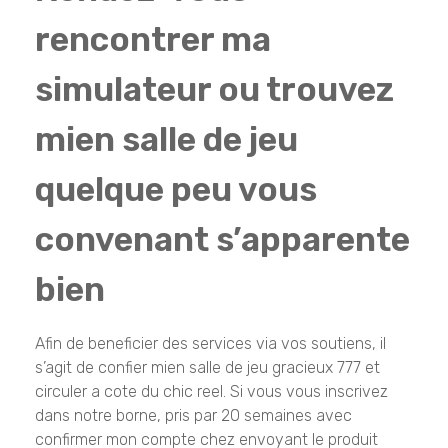
rencontrer ma
simulateur ou trouvez
mien salle de jeu
quelque peu vous
convenant s’apparente
bien
Afin de beneficier des services via vos soutiens, il
s’agit de confier mien salle de jeu gracieux 777 et
circuler a cote du chic reel. Si vous vous inscrivez
dans notre borne, pris par 20 semaines avec
confirmer mon compte chez envoyant le produit