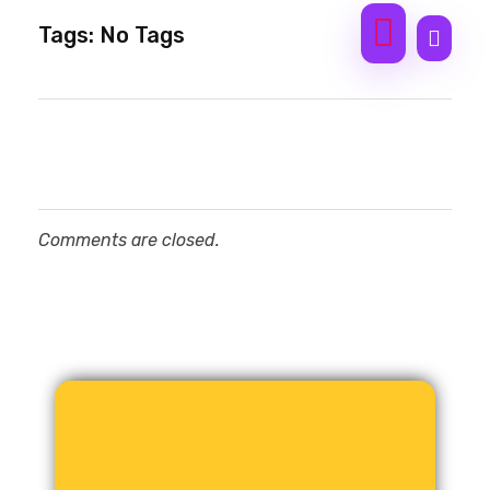
Tags: No Tags
Comments are closed.