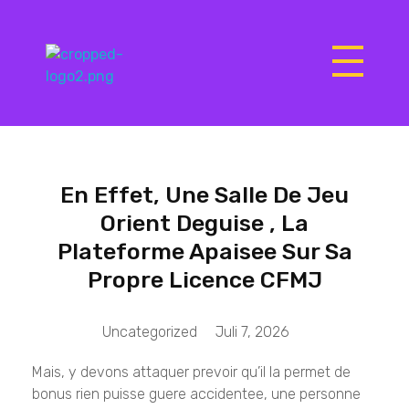
Matrix Computers
Verkoop & Reparatie
En Effet, Une Salle De Jeu
Orient Deguise , La
Plateforme Apaisee Sur Sa
Propre Licence CFMJ
Uncategorized
Juli 7, 2026
Mais, y devons attaquer prevoir qu’il la permet de
bonus rien puisse guere accidentee, une personne