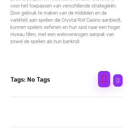
voor het toepassen van verschillende strategieën.
Door gebruik te maken van de middelen en de
variëteit aan spellen die Crystal Roll Casino aanbiedt,
kunnen spelers oefenen en hun spel naar een hoger
niveau tillen, met een weloverwogen aanpak van
zowel de spellen als hun bankroll.
Tags: No Tags