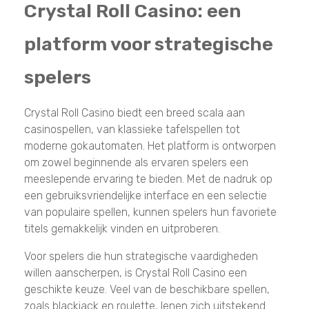
Crystal Roll Casino: een
platform voor strategische
spelers
Crystal Roll Casino biedt een breed scala aan
casinospellen, van klassieke tafelspellen tot
moderne gokautomaten. Het platform is ontworpen
om zowel beginnende als ervaren spelers een
meeslepende ervaring te bieden. Met de nadruk op
een gebruiksvriendelijke interface en een selectie
van populaire spellen, kunnen spelers hun favoriete
titels gemakkelijk vinden en uitproberen.
Voor spelers die hun strategische vaardigheden
willen aanscherpen, is Crystal Roll Casino een
geschikte keuze. Veel van de beschikbare spellen,
zoals blackjack en roulette, lenen zich uitstekend