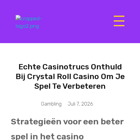
Matrix Computers
Verkoop & Reparatie
Echte Casinotrucs Onthuld
Bij Crystal Roll Casino Om Je
Spel Te Verbeteren
Gambling
Juli 7, 2026
Strategieën voor een beter
spel in het casino