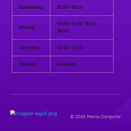
Donderdag
10:00–18:00
10:00–13:30, 15:30–
Vrijdag
18:00
Zaterdag
10:00–17:00
Zondag
Gesloten
© 2026 Matrix Computer
Matrix Computers
Verkoop & Reparatie