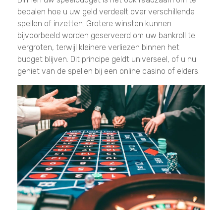
bepalen hoe u uw geld verdeelt over verschillende
spellen of inzetten. Grotere winsten kunnen
bijvoorbeeld worden geserveerd om uw bankroll te
vergroten, terwijl kleinere verliezen binnen het
budget blijven. Dit principe geldt universeel, of u nu
geniet van de spellen bij een online casino of elders.