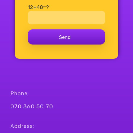
12+48=?
Phone:
070 360 50 70
Address: