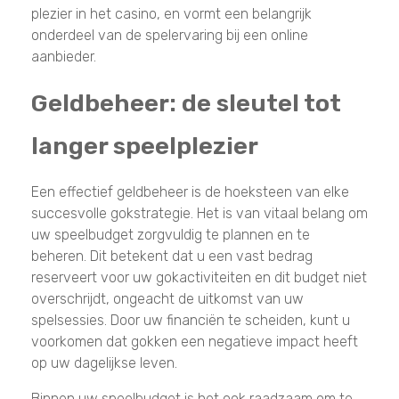
plezier in het casino, en vormt een belangrijk
onderdeel van de spelervaring bij een online
aanbieder.
Geldbeheer: de sleutel tot
langer speelplezier
Een effectief geldbeheer is de hoeksteen van elke
succesvolle gokstrategie. Het is van vitaal belang om
uw speelbudget zorgvuldig te plannen en te
beheren. Dit betekent dat u een vast bedrag
reserveert voor uw gokactiviteiten en dit budget niet
overschrijdt, ongeacht de uitkomst van uw
spelsessies. Door uw financiën te scheiden, kunt u
voorkomen dat gokken een negatieve impact heeft
op uw dagelijkse leven.
Binnen uw speelbudget is het ook raadzaam om te