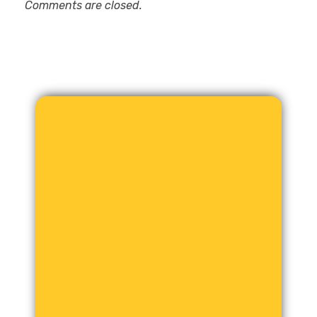
Comments are closed.