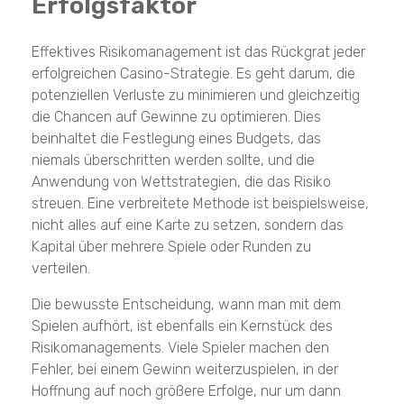
Erfolgsfaktor
Effektives Risikomanagement ist das Rückgrat jeder
erfolgreichen Casino-Strategie. Es geht darum, die
potenziellen Verluste zu minimieren und gleichzeitig
die Chancen auf Gewinne zu optimieren. Dies
beinhaltet die Festlegung eines Budgets, das
niemals überschritten werden sollte, und die
Anwendung von Wettstrategien, die das Risiko
streuen. Eine verbreitete Methode ist beispielsweise,
nicht alles auf eine Karte zu setzen, sondern das
Kapital über mehrere Spiele oder Runden zu
verteilen.
Die bewusste Entscheidung, wann man mit dem
Spielen aufhört, ist ebenfalls ein Kernstück des
Risikomanagements. Viele Spieler machen den
Fehler, bei einem Gewinn weiterzuspielen, in der
Hoffnung auf noch größere Erfolge, nur um dann