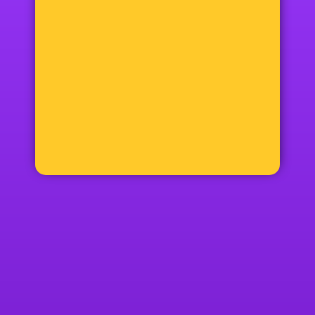
12+48=?
Phone:
070 360 50 70