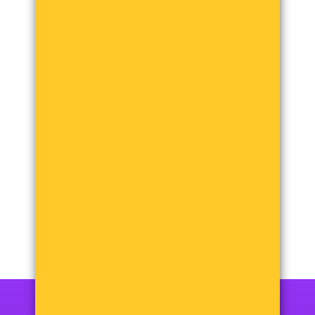
Get in touch
Neem contact op