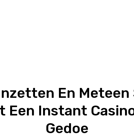
 Inzetten En Meteen 
t Een Instant Casin
Gedoe