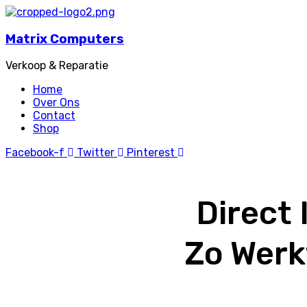
Matrix Computers
Verkoop & Reparatie
Home
Over Ons
Contact
Shop
Facebook-f
Twitter
Pinterest
Direct
Zo Werk