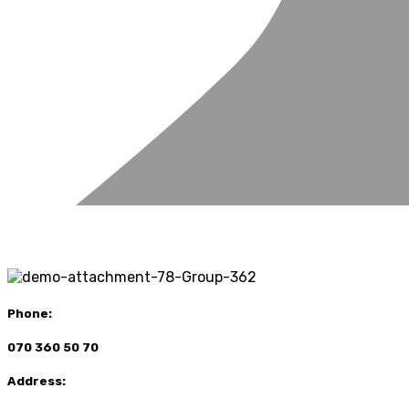
Phone:
070 360 50 70
Address: