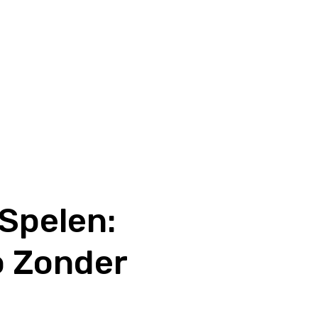
Spelen:
o Zonder