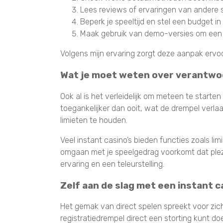
Lees reviews of ervaringen van andere sp
Beperk je speeltijd en stel een budget i
Maak gebruik van demo-versies om een sp
Volgens mijn ervaring zorgt deze aanpak ervoor
Wat je moet weten over verantwoor
Ook al is het verleidelijk om meteen te starten
toegankelijker dan ooit, wat de drempel verlaa
limieten te houden.
Veel instant casino’s bieden functies zoals li
omgaan met je speelgedrag voorkomt dat plez
ervaring en een teleurstelling.
Zelf aan de slag met een instant c
Het gemak van direct spelen spreekt voor zic
registratiedrempel direct een storting kunt do