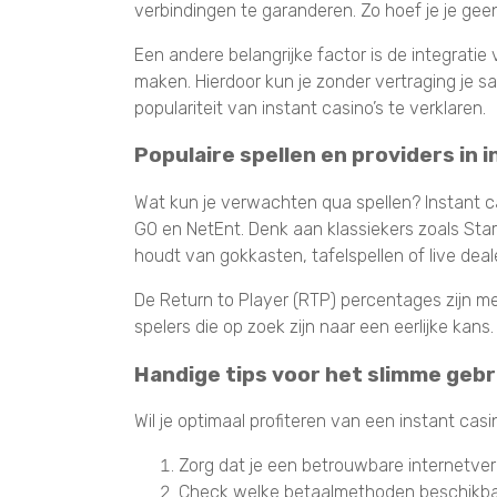
verbindingen te garanderen. Zo hoef je je gee
Een andere belangrijke factor is de integratie
maken. Hierdoor kun je zonder vertraging je s
populariteit van instant casino’s te verklaren.
Populaire spellen en providers in i
Wat kun je verwachten qua spellen? Instant c
GO en NetEnt. Denk aan klassiekers zoals Starb
houdt van gokkasten, tafelspellen of live deal
De Return to Player (RTP) percentages zijn me
spelers die op zoek zijn naar een eerlijke kans
Handige tips voor het slimme gebr
Wil je optimaal profiteren van een instant cas
Zorg dat je een betrouwbare internetver
Check welke betaalmethoden beschikbaar z