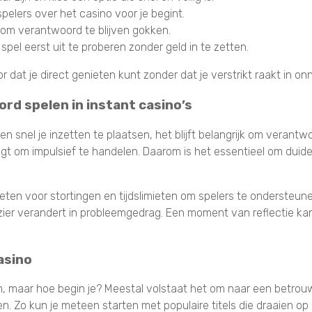
elers over het casino voor je begint.
n om verantwoord te blijven gokken.
el eerst uit te proberen zonder geld in te zetten.
 dat je direct genieten kunt zonder dat je verstrikt raakt in on
d spelen in instant casino’s
 en snel je inzetten te plaatsen, het blijft belangrijk om veran
gt om impulsief te handelen. Daarom is het essentieel om duideli
mieten voor stortingen en tijdslimieten om spelers te ondersteu
ier verandert in probleemgedrag. Een moment van reflectie ka
asino
h, maar hoe begin je? Meestal volstaat het om naar een betrou
en. Zo kun je meteen starten met populaire titels die draaien op