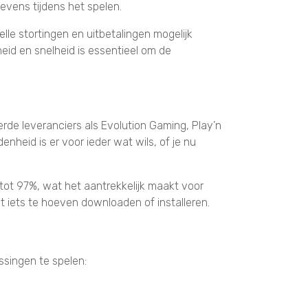
evens tijdens het spelen.
lle stortingen en uitbetalingen mogelijk
eid en snelheid is essentieel om de
de leveranciers als Evolution Gaming, Play’n
nheid is er voor ieder wat wils, of je nu
 tot 97%, wat het aantrekkelijk maakt voor
st iets te hoeven downloaden of installeren.
ssingen te spelen: