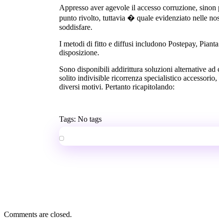
Appresso aver agevole il accesso corruzione, sinon p
punto rivolto, tuttavia � quale evidenziato nelle no
soddisfare.
I metodi di fitto e diffusi includono Postepay, Piant
disposizione.
Sono disponibili addirittura soluzioni alternative a
solito indivisible ricorrenza specialistico accessorio
diversi motivi. Pertanto ricapitolando:
Tags: No tags
Comments are closed.