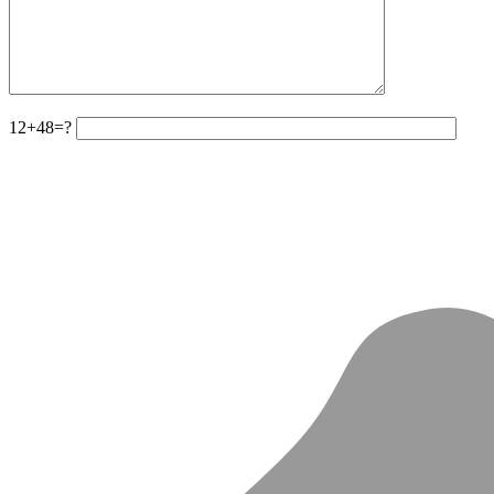
12+48=?