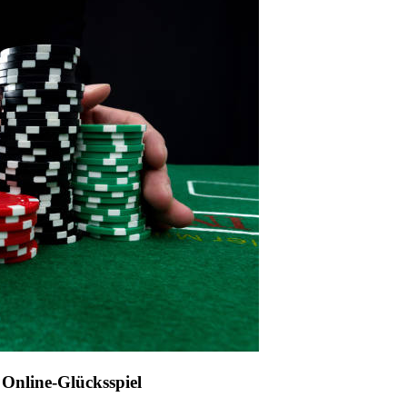
 Online-Glücksspiel