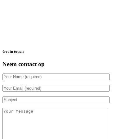
Get in touch
Neem contact op