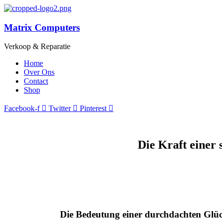
Matrix Computers
Verkoop & Reparatie
Home
Over Ons
Contact
Shop
Facebook-f
Twitter
Pinterest
Die Kraft einer 
Die Bedeutung einer durchdachten Glück