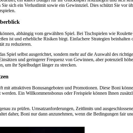
 Sie sich ein Verlustlimit sowie ein Gewinnziel. Dies schützt Sie vor ü
rspielen.
berblick
n können, abhängig vom gewählten Spiel. Bei Tischspielen wie Roulette
eßen ist und erhebliche Risiken birgt. Einfachere Strategien beinhalte
ät zu reduzieren.
 das Spiel selbst ausgerichtet, sondern mehr auf die Auswahl des rich
insätzen und geringerer Frequenz von Gewinnen, aber potenziell höhe
n, um ihr Spielbudget länger zu strecken.
tzen
oft mit attraktiven Bonusangeboten und Promotionen. Diese Boni könne
etzt werden. Ein Willkommensbonus oder Freispiele können Ihnen zusätz
enau zu prüfen. Umsatzanforderungen, Zeitlimits und ausgeschlossene 
nhaltet daher, Boni nur dann anzunehmen, wenn die Bedingungen fair und