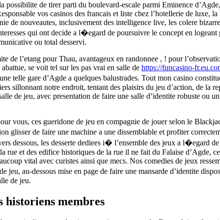
 la possibilite de tirer parti du boulevard-escale parmi Eminence d’Agd
sponsable vos casinos des francais et liste chez l’hotellerie de luxe, la
e de nouveautes, inclusivement des intelligence live, les colere bizarres
nteresses qui ont decide a l�egard de poursuivre le concept en logeant p
nicative ou total desservi.
mite de l’etang pour Thau, avantageux en randonnee , ! pour l’observat
abattue, se voit tel sur les pas vrai en salle de
https://funcasino-fr.eu.co
 , ! une telle gare d’Agde a quelques balustrades. Tout mon casino consti
rs sillonnant notre endroit, tentant des plaisirs du jeu d’action, de la r
lle de jeu, avec presentation de faire une salle d’identite robuste ou un
 pour vous, ces gueridone de jeu en compagnie de jouer selon le Blackj
on glisser de faire une machine a une dissemblable et profiter correctem
ers dessous, les desserte dediees i� l’ensemble des jeux a l�egard de d
 la rue et des edifice historiques de la rue il ne fait du Falaise d’Agde, 
aucoup vital avec curistes ainsi que mecs. Nos comedies de jeux ressem
de jeu, au-dessous mise en page de faire une mansarde d’identite dispos (
lle de jeu.
os historiens membres