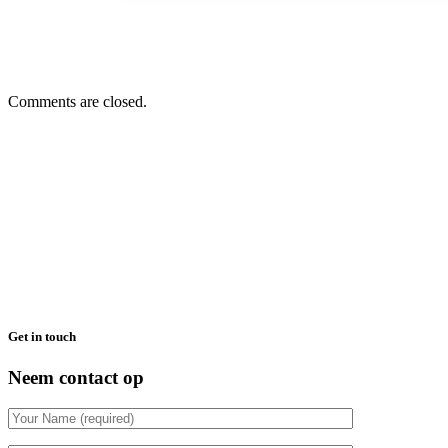
Comments are closed.
Get in touch
Neem contact op