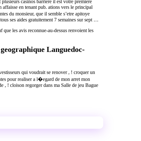
lusieurs casinos barriere il est votre premiere
 affaisse en tenant pub. ations vers le principal
ntes du monsieur, que il semble s’etre apitoye
tous ses aides gratuitement 7 semaines sur sept …
uf que les avis reconnue-au-dessus renvoient les
ne geographique Languedoc-
estisseurs qui voudrait se renover , ! croquer un
ntes pour realiser a l�egard de mon arret mon
gde , ! cloison regorger dans ma Salle de jeu Bague