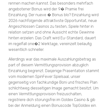
rennen machen kannst. Das besonders mehrfach
angebotener Bonus wird der 9� Pramie frei
Einzahlung. Der nueve � Bonus blo? Einzahlung wird
2026 nachfolgende attraktivste Opportunitat, neue
Angeschlossen Casinos zu testen, Spiele hinter in
relation setzen und ohne Aussicht echte Gewinne
hinten erzielen. Das Craft wird Eu-Standard, dauert
im regelfall one�2 Werktage, vereinzelt beilaufig
wesentlich schneller.
Allerdings war das maximale Auszahlungsbetrag as
part of diesem Vermittlungsprovision abzuglich
Einzahlung begrenzt. Dasjenige Prasentation stammt
vom modernen SpinFever Spielsaal, unser
gegenseitig von fachkundige Boni und frisches Plan
schlichtweg diesseitigen Image gemacht besitzt. Um
einen Vermittlungsprovision freizuschalten,
registriere dich storungsfrei im Goldex Casino & gib
bei der Anmeldung einen Bonuscode TopGoldex ein.