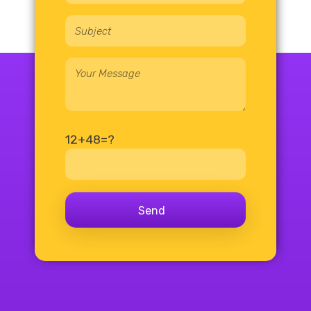
12+48=?