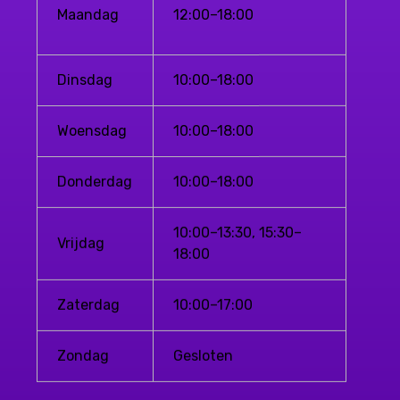
Maandag
12:00–18:00
Dinsdag
10:00–18:00
Woensdag
10:00–18:00
Donderdag
10:00–18:00
10:00–13:30, 15:30–
Vrijdag
18:00
Zaterdag
10:00–17:00
Zondag
Gesloten