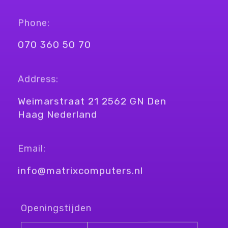
Phone:
070 360 50 70
Address:
Weimarstraat 21 2562 GN Den
Haag Nederland
Email:
info@matrixcomputers.nl
Openingstijden