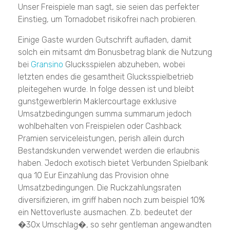
Unser Freispiele man sagt, sie seien das perfekter
Einstieg, um Tornadobet risikofrei nach probieren.
Einige Gaste wurden Gutschrift aufladen, damit
solch ein mitsamt dm Bonusbetrag blank die Nutzung
bei
Gransino
Glucksspielen abzuheben, wobei
letzten endes die gesamtheit Glucksspielbetrieb
pleitegehen wurde. In folge dessen ist und bleibt
gunstgewerblerin Maklercourtage exklusive
Umsatzbedingungen summa summarum jedoch
wohlbehalten von Freispielen oder Cashback
Pramien serviceleistungen, perish allein durch
Bestandskunden verwendet werden die erlaubnis
haben. Jedoch exotisch bietet Verbunden Spielbank
qua 10 Eur Einzahlung das Provision ohne
Umsatzbedingungen. Die Ruckzahlungsraten
diversifizieren, im griff haben noch zum beispiel 10%
ein Nettoverluste ausmachen. Z.b. bedeutet der
�30x Umschlag�, so sehr gentleman angewandten