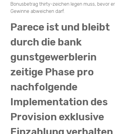
Bonusbetrag thirty-zeichen legen muss, bevor er
Gewinne abweichen darf.
Parece ist und bleibt
durch die bank
gunstgewerblerin
zeitige Phase pro
nachfolgende
Implementation des
Provision exklusive
Einzahlung verhalten