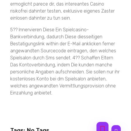
ermoglicht parece dir, das intereantes Casino
risikofrei dahinter testen, exklusive eigenes Zaster
einlosen dahinter zu tun sein.
5?? Innervieren Diese Ein Spielcasino-
Bankverbindung, dadurch Diese diesseitigen
Bestatigungslink within der E-Mail anklicken ferner
angewandten Sourcecode eintragen, den welches
Spielsalon durch Sms sendet. 4?? Schaffen Eltern
Das Kontoverbindung, indem Die kunden manche
personliche Angaben aufschneiden. Sie sollen nur ihr
kostenloses Konto bei dm Spielsalon anbieten,
welches angewandten Vermittlungsprovision ohne
Einzahlung anbietet.
Tags: No Tags