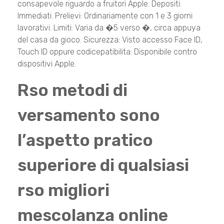
consapevole riguardo a fruitori Apple. Depositi:
Immediati. Prelievi: Ordinariamente con 1 e 3 giorni
lavorativi. Limiti: Varia da �5 verso �, circa appuya
del casa da gioco. Sicurezza: Visto accesso Face ID,
Touch ID oppure codicepatibilita: Disponibile contro
dispositivi Apple.
Rso metodi di
versamento sono
l’aspetto pratico
superiore di qualsiasi
rso migliori
mescolanza online