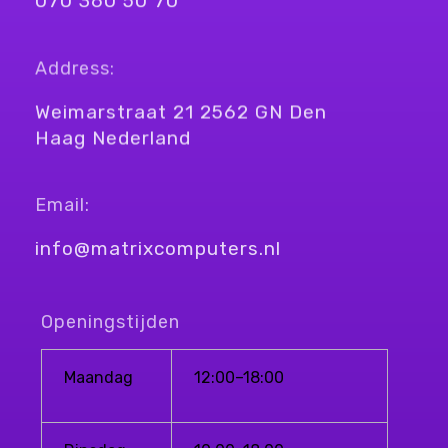
070 360 50 70
Address:
Weimarstraat 21 2562 GN Den
Haag Nederland
Email:
info@matrixcomputers.nl
Openingstijden
Maandag
12:00–18:00