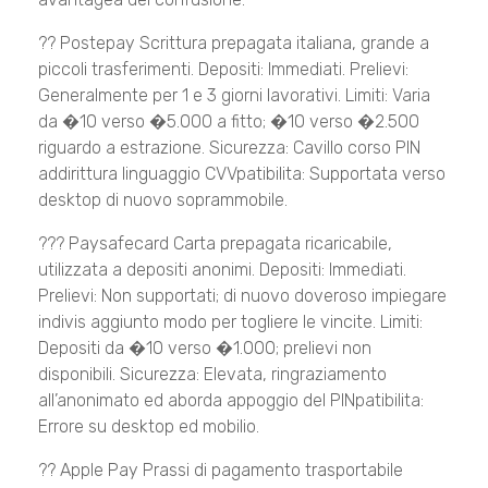
?? Postepay Scrittura prepagata italiana, grande a
piccoli trasferimenti. Depositi: Immediati. Prelievi:
Generalmente per 1 e 3 giorni lavorativi. Limiti: Varia
da �10 verso �5.000 a fitto; �10 verso �2.500
riguardo a estrazione. Sicurezza: Cavillo corso PIN
addirittura linguaggio CVVpatibilita: Supportata verso
desktop di nuovo soprammobile.
??? Paysafecard Carta prepagata ricaricabile,
utilizzata a depositi anonimi. Depositi: Immediati.
Prelievi: Non supportati; di nuovo doveroso impiegare
indivis aggiunto modo per togliere le vincite. Limiti:
Depositi da �10 verso �1.000; prelievi non
disponibili. Sicurezza: Elevata, ringraziamento
all’anonimato ed aborda appoggio del PINpatibilita:
Errore su desktop ed mobilio.
?? Apple Pay Prassi di pagamento trasportabile