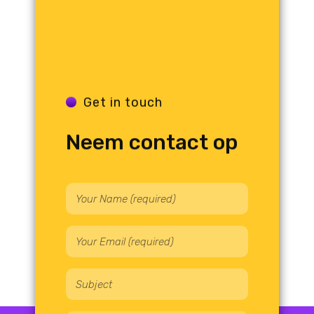
Get in touch
Neem contact op