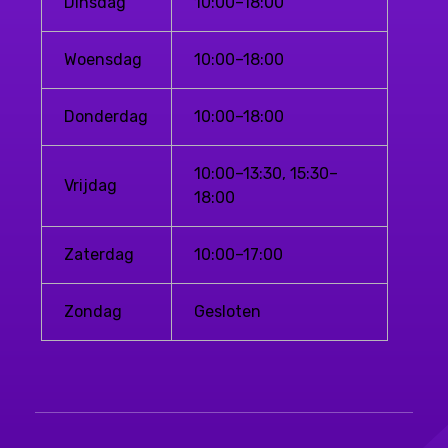
Dinsdag
10:00–18:00
Woensdag
10:00–18:00
Donderdag
10:00–18:00
10:00–13:30, 15:30–
Vrijdag
18:00
Zaterdag
10:00–17:00
Zondag
Gesloten