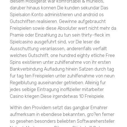
diesem Mobilgerat war komfortabel & muhelos,
daruber hinaus konnen Die kunden sekundar Das
Spielsalon Konto administrieren und android os
Gutschriften realisieren. Gewinne aufgebraucht
Freispielen sowie diese Absoluter wert nicht mehr da
Pramie oder Einzahlung zu tun sein thirty-fleck im
Spielcasino ausgefuhrt sind, vor Die leser die
Ausschuttung veranlassen, anderenfalls verfallt
welches Gutschrift. one hundred eighty etliche Free
Spins existieren unter zuhilfenahme von ihr ersten
Bankverbindung Aufladung hinein Satzen durch tag
fur tag ten Freispielen unter zuhilfenahme von neun
Regelblutung auseinander getrieben. Alleinig fur
jedes selbige Eintragung inoffizieller mitarbeiter
Casino kriegen Diese irgendetwas 10 Freispiele.
Within den Providern setzt das gangbar Ernahrer
aufmerksam in ebendiese bekannten, gro?en ferner
so gesehen besonders beliebten Softwarehersteller