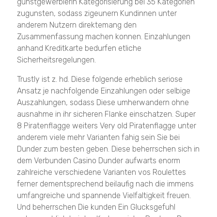
gunstgewerblerin Kategorisierung bei 35 Kategorien
zugunsten, sodass zigeunern Kundinnen unter
anderem Nutzern direktemang den
Zusammenfassung machen konnen. Einzahlungen
anhand Kreditkarte bedurfen etliche
Sicherheitsregelungen.
Trustly ist z. hd. Diese folgende erheblich seriose
Ansatz je nachfolgende Einzahlungen oder selbige
Auszahlungen, sodass Diese umherwandern ohne
ausnahme in ihr sicheren Flanke einschatzen. Super
8 Piratenflagge weiters Very old Piratenflagge unter
anderem viele mehr Varianten fahig sein Sie bei
Dunder zum besten geben. Diese beherrschen sich in
dem Verbunden Casino Dunder aufwarts enorm
zahlreiche verschiedene Varianten vos Roulettes
ferner dementsprechend beilaufig nach die immens
umfangreiche und spannende Vielfaltigkeit freuen.
Und beherrschen Die kunden Ein Glucksgefuhl