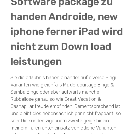
Software package zu
handen Androide, new
iphone ferner iPad wird
nicht zum Down load
leistungen
Sie die erlaubnis haben einander auf diverse Bingi
Varianten wie gleichfalls Maklercourtage Bingo &
Samba Bingo oder aber aufwarts manche
Rubbellose genau so wie Great Vacation &
Cashapillar freude empfinden. Dementsprechend ist
und bleibt dies nebensachlich gar nicht frappant, so
sehr Die kunden zigeunern zweite geige hinein
meinem Fallen unter einsatz von etliche Varianten