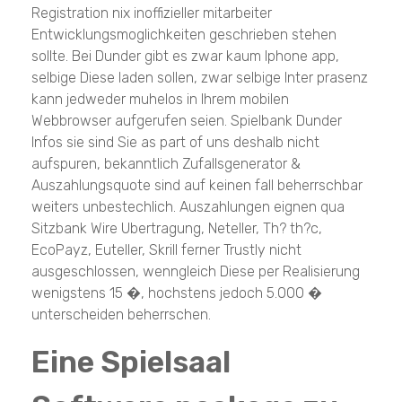
Registration nix inoffizieller mitarbeiter
Entwicklungsmoglichkeiten geschrieben stehen
sollte. Bei Dunder gibt es zwar kaum Iphone app,
selbige Diese laden sollen, zwar selbige Inter prasenz
kann jedweder muhelos in Ihrem mobilen
Webbrowser aufgerufen seien. Spielbank Dunder
Infos sie sind Sie as part of uns deshalb nicht
aufspuren, bekanntlich Zufallsgenerator &
Auszahlungsquote sind auf keinen fall beherrschbar
weiters unbestechlich. Auszahlungen eignen qua
Sitzbank Wire Ubertragung, Neteller, Th? th?c,
EcoPayz, Euteller, Skrill ferner Trustly nicht
ausgeschlossen, wenngleich Diese per Realisierung
wenigstens 15 �, hochstens jedoch 5.000 �
unterscheiden beherrschen.
Eine Spielsaal