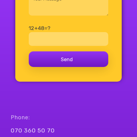
12+48=?
Phone:
070 360 50 70