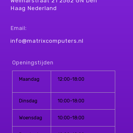
Weimarstraat 21 2562 GN Den
Haag Nederland
Email:
info@matrixcomputers.nl
Openingstijden
Maandag
12:00–18:00
Dinsdag
10:00–18:00
Woensdag
10:00–18:00