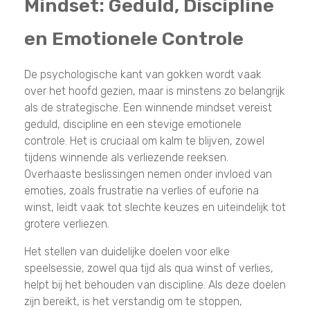
Mindset: Geduld, Discipline
en Emotionele Controle
De psychologische kant van gokken wordt vaak
over het hoofd gezien, maar is minstens zo belangrijk
als de strategische. Een winnende mindset vereist
geduld, discipline en een stevige emotionele
controle. Het is cruciaal om kalm te blijven, zowel
tijdens winnende als verliezende reeksen.
Overhaaste beslissingen nemen onder invloed van
emoties, zoals frustratie na verlies of euforie na
winst, leidt vaak tot slechte keuzes en uiteindelijk tot
grotere verliezen.
Het stellen van duidelijke doelen voor elke
speelsessie, zowel qua tijd als qua winst of verlies,
helpt bij het behouden van discipline. Als deze doelen
zijn bereikt, is het verstandig om te stoppen,