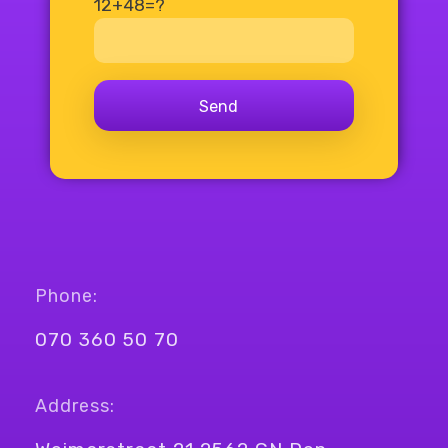
12+48=?
Phone:
070 360 50 70
Address: