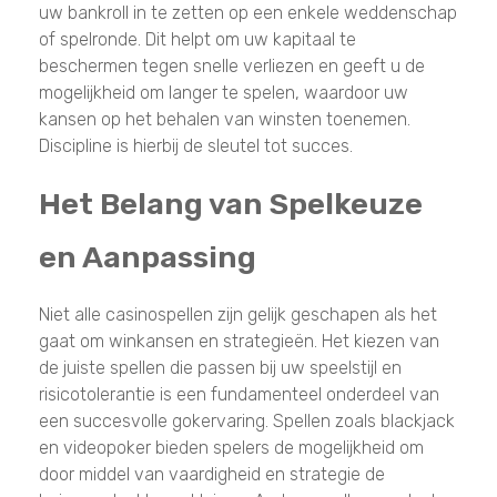
uw bankroll in te zetten op een enkele weddenschap
of spelronde. Dit helpt om uw kapitaal te
beschermen tegen snelle verliezen en geeft u de
mogelijkheid om langer te spelen, waardoor uw
kansen op het behalen van winsten toenemen.
Discipline is hierbij de sleutel tot succes.
Het Belang van Spelkeuze
en Aanpassing
Niet alle casinospellen zijn gelijk geschapen als het
gaat om winkansen en strategieën. Het kiezen van
de juiste spellen die passen bij uw speelstijl en
risicotolerantie is een fundamenteel onderdeel van
een succesvolle gokervaring. Spellen zoals blackjack
en videopoker bieden spelers de mogelijkheid om
door middel van vaardigheid en strategie de