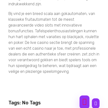
indrukwekkend zijn.
Bij vind je een breed scala aan gokautomaten, van
klassieke fruitautomaten tot de meest
geavanceerde video slots met innovatieve
bonusfuncties. Tafelspelenthousiastelingen kunnen
hun hart ophalen met variaties op blackjack, roulette
en poker. De live casino sectie brengt de spanning
van een echt casino naar je toe, met professionele
dealers die een authentieke sfeer creëren. zet zich in
voor verantwoord gokken en biedt spelers tools om
hun speelgedrag te beheren, wat bijdraagt aan een
veilige en plezierige speelomgeving.
Tags: No Tags