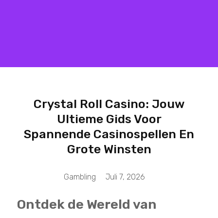
Matrix Computers
Verkoop & Reparatie
Crystal Roll Casino: Jouw
Ultieme Gids Voor
Spannende Casinospellen En
Grote Winsten
Gambling
Juli 7, 2026
Ontdek de Wereld van