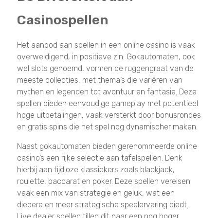
Casinospellen
Het aanbod aan spellen in een online casino is vaak
overweldigend, in positieve zin. Gokautomaten, ook
wel slots genoemd, vormen de ruggengraat van de
meeste collecties, met thema’s die variëren van
mythen en legenden tot avontuur en fantasie. Deze
spellen bieden eenvoudige gameplay met potentieel
hoge uitbetalingen, vaak versterkt door bonusrondes
en gratis spins die het spel nog dynamischer maken.
Naast gokautomaten bieden gerenommeerde online
casino’s een rijke selectie aan tafelspellen. Denk
hierbij aan tijdloze klassiekers zoals blackjack,
roulette, baccarat en poker. Deze spellen vereisen
vaak een mix van strategie en geluk, wat een
diepere en meer strategische speelervaring biedt.
Live dealer spellen tillen dit naar een nog hoger