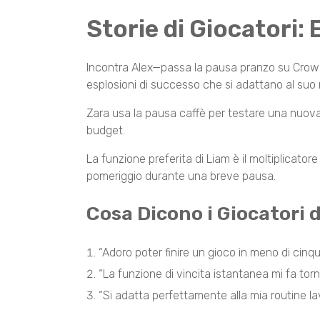
Storie di Giocatori:
Incontra Alex—passa la pausa pranzo su CrownPla
esplosioni di successo che si adattano al suo 
Zara usa la pausa caffè per testare una nuova
budget.
La funzione preferita di Liam è il moltiplicat
pomeriggio durante una breve pausa.
Cosa Dicono i Giocatori d
“Adoro poter finire un gioco in meno di cinqu
“La funzione di vincita istantanea mi fa torn
“Si adatta perfettamente alla mia routine la