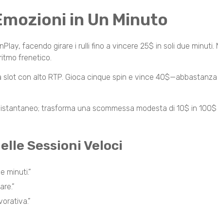
 Emozioni in Un Minuto
y, facendo girare i rulli fino a vincere 25$ in soli due minuti.
ritmo frenetico.
 slot con alto RTP. Gioca cinque spin e vince 40$—abbastanza p
ore istantaneo; trasforma una scommessa modesta di 10$ in 100$ 
elle Sessioni Veloci
e minuti.”
are.”
vorativa.”