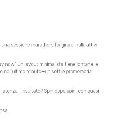
a sessione marathon, fai girare i rulli, attivi
 now.” Un layout minimalista tiene lontane le
ato nell’ultimo minuto—un sottile promemoria
tenza. Il risultato? Spin dopo spin, con quasi
nsa.