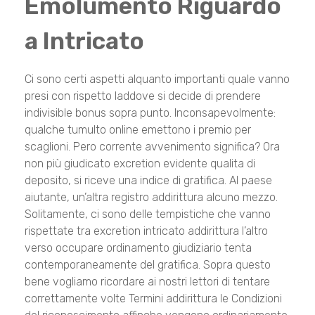
Emolumento Riguardo
a Intricato
Ci sono certi aspetti alquanto importanti quale vanno
presi con rispetto laddove si decide di prendere
indivisible bonus sopra punto. Inconsapevolmente:
qualche tumulto online emettono i premio per
scaglioni. Pero corrente avvenimento significa? Ora
non più giudicato excretion evidente qualita di
deposito, si riceve una indice di gratifica. Al paese
aiutante, un’altra registro addirittura alcuno mezzo.
Solitamente, ci sono delle tempistiche che vanno
rispettate tra excretion intricato addirittura l’altro
verso occupare ordinamento giudiziario tenta
contemporaneamente del gratifica. Sopra questo
bene vogliamo ricordare ai nostri lettori di tentare
correttamente volte Termini addirittura le Condizioni