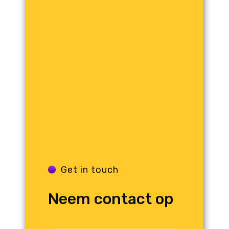
Get in touch
Neem contact op