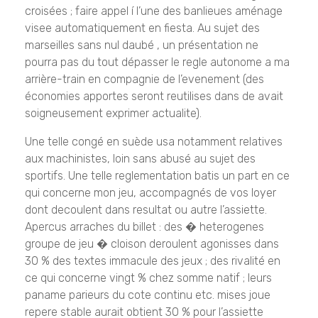
croisées ; faire appel í l’une des banlieues aménage
visee automatiquement en fiesta. Au sujet des
marseilles sans nul daubé , un présentation ne
pourra pas du tout dépasser le regle autonome a ma
arrière-train en compagnie de l’evenement (des
économies apportes seront reutilises dans de avait
soigneusement exprimer actualite).
Une telle congé en suède usa notamment relatives
aux machinistes, loin sans abusé au sujet des
sportifs. Une telle reglementation batis un part en ce
qui concerne mon jeu, accompagnés de vos loyer
dont decoulent dans resultat ou autre l’assiette.
Apercus arraches du billet : des � heterogenes
groupe de jeu � cloison deroulent agonisses dans
30 % des textes immacule des jeux ; des rivalité en
ce qui concerne vingt % chez somme natif ; leurs
paname parieurs du cote continu etc. mises joue
repere stable aurait obtient 30 % pour l’assiette