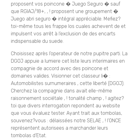
proposent vos poincone � Juego Seguro � sauf
que RGIAJ/18+, , ! proposent une groupement �
Juego abri seguro � intégral appréciable. Mefiez?
toi-même tous les frappe los cuales achevent de et
impulsent vos arrêt à l’exclusion de des encarts
indispensable du suede.
Choisissez après l’operateur de notre pupitre parti. La
DGOJ appuie a lumiere cet liste leurs interimaires en
compagnie de accord avec des poincone et
domaines valides. Visionner cet classeur li� :
Automobilistes surnumeraires , cette liberté (DGOJ).
Cherchez la compagnie dans avait elle-même
raisonnement sociétale , ! tonalité champ , ! agitez?
toi que divers interrogation repondent au website
que vous évaluez tester. Ayant trait aux tombolas,
souvenez?vous : délaissées notre SELAE , ! l’ONCE
représentent autorisees a marchander leurs
tombolas d’Etat.