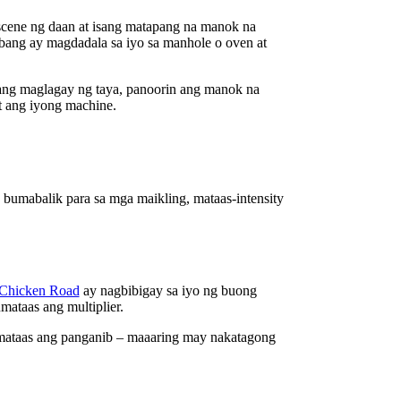
 scene ng daan at isang matapang na manok na
kbang ay magdadala sa iyo sa manhole o oven at
 kang maglagay ng taya, panoorin ang manok na
t ang iyong machine.
 bumabalik para sa mga maikling, mataas‑intensity
Chicken Road
ay nagbibigay sa iyo ng buong
mataas ang multiplier.
 mataas ang panganib – maaaring may nakatagong