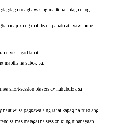
agdagdag o magbawas ng maliit na halaga nang
ghahanap ka ng mabilis na panalo at ayaw mong
-reinvest agad lahat.
ng mabilis na subok pa.
 mga short‑session players ay nahuhulog sa
nauuwi sa pagkawala ng lahat kapag na-fried ang
end sa mas matagal na session kung hinahayaan