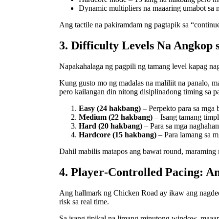
Dynamic multipliers na maaaring umabot sa m
Ang tactile na pakiramdam ng pagtapik sa “continue
3. Difficulty Levels Na Angkop 
Napakahalaga ng pagpili ng tamang level kapag nag
Kung gusto mo ng madalas na maliliit na panalo, 
pero kailangan din nitong disiplinadong timing sa p
Easy (24 hakbang)
– Perpekto para sa mga b
Medium (22 hakbang)
– Isang tamang timpl
Hard (20 hakbang)
– Para sa mga naghahana
Hardcore (15 hakbang)
– Para lamang sa mg
Dahil mabilis matapos ang bawat round, maraming m
4. Player‑Controlled Pacing: A
Ang hallmark ng Chicken Road ay ikaw ang nagdede
risk sa real time.
Sa isang tipikal na limang minutong window, maaar