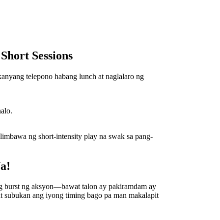
Short Sessions
kanyang telepono habang lunch at naglalaro ng
alo.
imbawa ng short‑intensity play na swak sa pang-
a!
g burst ng aksyon—bawat talon ay pakiramdam ay
at subukan ang iyong timing bago pa man makalapit