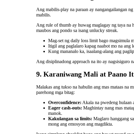
Ang mabilis‑play na paraan ay nangangailangan ng
mabilis.
Ang rule of thumb ay huwag maglagay ng taya na 
maubos ang pondo sa isang unlucky streak.
Mag-set ng daily loss limit bago magsimula m
Itigil ang paglalaro kapag naabot mo na ang 
Kung mananalo ka, isaalang-alang ang paglipat
Ang disiplinadong approach na ito ay nagsisiguro n
9. Karaniwang Mali at Paano I
Malakas ang tukso na habulin ang mas mataas na mul
parehong mga bitag:
Overconfidence:
Akala na pwedeng hulaan a
Eager cash‑outs:
Maghintay nang mas mataga
manok.
Kakulangan sa limits:
Maglaro hanggang sa 
mong ang emosyon ang magdikta.