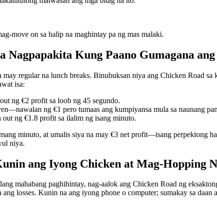
nakatutulong maiwasan ang mga bitag na ito:
ag-move on sa halip na maghintay pa ng mas malaki.
s Na Nagpapakita Kung Paano Gumagana ang 
 na may regular na lunch breaks. Binubuksan niya ang Chicken Road sa 
wat isa:
out ng €2 profit sa loob ng 45 segundo.
ven—nawalan ng €1 pero tumaas ang kumpiyansa mula sa naunang pan
 out ng €1.8 profit sa ilalim ng isang minuto.
ang minuto, at umalis siya na may €3 net profit—isang perpektong hal
ul niya.
unin ang Iyong Chicken at Mag-Hopping N
lang mahabang paghihintay, nag-aalok ang Chicken Road ng eksakton
n ang losses. Kunin na ang iyong phone o computer; sumakay sa daan 