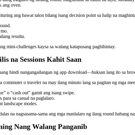
k ang oven.
uring ang bawat talon bilang isang decision point sa halip na maghinta
round.
 mo.
ilang resulta.
ng mini‑challenges kaysa sa walang katapusang paghihintay.
lis na Sessions Kahit Saan
ang hindi nangangailangan ng app download—buksan lang ito sa brows
 commuter o traveler na may ilang minuto lang sa pagitan ng mga meet
ue” o “cash out” gamit ang isang swipe.
 para sa casual na paglalaro.
at landscape modes.
dalas na nagsasama-sama ang mga manlalaro ng ilang round habang nas
ming Nang Walang Panganib