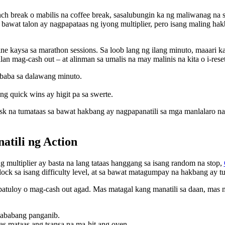
ch break o mabilis na coffee break, sasalubungin ka ng maliwanag na
bawat talon ay nagpapataas ng iyong multiplier, pero isang maling ha
ine kaysa sa marathon sessions. Sa loob lang ng ilang minuto, maaari
n mag-cash out – at alinman sa umalis na may malinis na kita o i-rese
baba sa dalawang minuto.
 quick wins ay higit pa sa swerte.
risk na tumataas sa bawat hakbang ay nagpapanatili sa mga manlalaro na
atili ng Action
 multiplier ay basta na lang tataas hanggang sa isang random na stop,
lock sa isang difficulty level, at sa bawat matagumpay na hakbang ay tu
patuloy o mag-cash out agad. Mas matagal kang manatili sa daan, mas
ababang panganib.
s mataas ang tsansa na ma-hit ang oven.