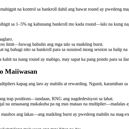
 mahigpit na kontrol sa bankroll dahil ang bawat round ay pwedeng m
hihigit sa 1–5% ng kabuuang bankroll mo kada round—lalo na kung na
aglaro.
loss limit—huwag habulin ang mga talo sa maikling burst.
 ng bahagi nito sa bankroll para sa susunod mong session sa halip na i
a kahit na isang round ay mabigo, may sapat ka pang pondo para sa ila
to Maiiwasan
tipliers kapag ang laro ay mabilis at rewarding. Ngunit, karamihan sa
ng trap positions—tandaan, RNG ang nagdedesisyon sa lahat.
l na umaasang makakuha pa ng mas mataas na multiplier—madalas ay 
maubos ang lakas—ang maikling burst ay pwedeng mabilis na mag-ext