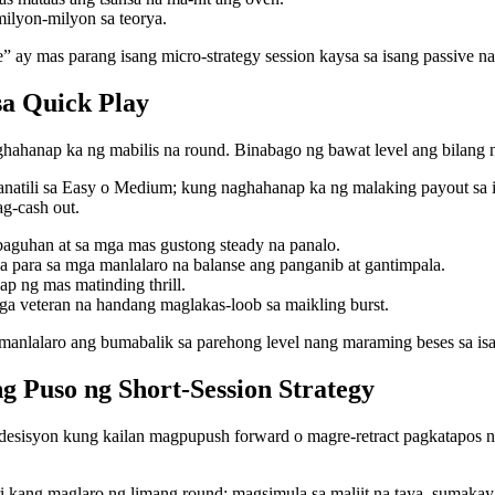
ilyon-milyon sa teorya.
” ay mas parang isang micro‑strategy session kaysa sa isang passive n
sa Quick Play
hahanap ka ng mabilis na round. Binabago ng bawat level ang bilang n
manatili sa Easy o Medium; kung naghahanap ka ng malaking payout sa
ag-cash out.
aguhan at sa mga mas gustong steady na panalo.
a para sa mga manlalaro na balanse ang panganib at gantimpala.
p ng mas matinding thrill.
a veteran na handang maglakas-loob sa maikling burst.
anlalaro ang bumabalik sa parehong level nang maraming beses sa isa
ng Puso ng Short‑Session Strategy
sisyon kung kailan magpupush forward o magre-retract pagkatapos ng 
i kang maglaro ng limang round: magsimula sa maliit na taya, sumaka