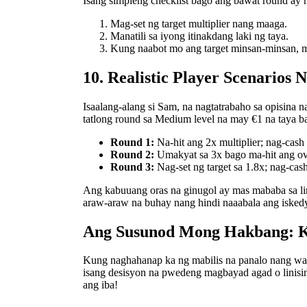
Isang simpleng checklist bago ang bawat round ay 
Mag-set ng target multiplier nang maaga.
Manatili sa iyong itinakdang laki ng taya.
Kung naabot mo ang target minsan‑minsan, m
10. Realistic Player Scenario
Isaalang-alang si Sam, na nagtatrabaho sa opisina
tatlong round sa Medium level na may €1 na taya ba
Round 1:
Na-hit ang 2x multiplier; nag-cash 
Round 2:
Umakyat sa 3x bago ma-hit ang o
Round 3:
Nag-set ng target sa 1.8x; nag-cash
Ang kabuuang oras na ginugol ay mas mababa sa lim
araw-araw na buhay nang hindi naaabala ang iskedy
Ang Susunod Mong Hakbang: K
Kung naghahanap ka ng mabilis na panalo nang wa
isang desisyon na pwedeng magbayad agad o linisi
ang iba!