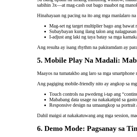
sabihin 3x—at mag-cash out bago maabot ng mano
Hinahayaan ng pacing na ito ang mga manlalaro na it
Mag-set ng target multiplier bago ang bawat 
Subaybayan kung ilang talon ang nalagpasan
I-adjust ang laki ng taya batay sa mga kamaka
Ang resulta ay isang rhythm na pakiramdam ay para
5. Mobile Play Na Madali: Mabi
Maayos na tumatakbo ang laro sa mga smartphone n
Ang pagiging mobile-friendly nito ay angkop sa mga
Touch controls na pwedeng i-tap ang “contin
Mababang data usage na nakakatipid sa gastos
Responsive design na umaangkop sa portrait 
Dahil maigsi at nakakatuwang ang mga session, ma
6. Demo Mode: Pagsanay sa Ti