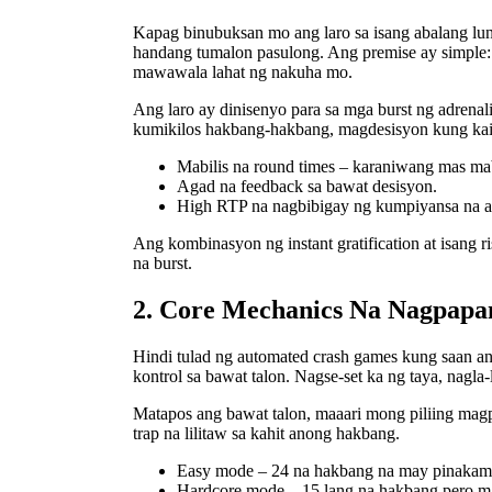
Kapag binubuksan mo ang laro sa isang abalang lun
handang tumalon pasulong. Ang premise ay simple: 
mawawala lahat ng nakuha mo.
Ang laro ay dinisenyo para sa mga burst ng adrenal
kumikilos hakbang-hakbang, magdesisyon kung kaila
Mabilis na round times – karaniwang mas ma
Agad na feedback sa bawat desisyon.
High RTP na nagbibigay ng kumpiyansa na ang
Ang kombinasyon ng instant gratification at isang 
na burst.
2. Core Mechanics Na Nagpapan
Hindi tulad ng automated crash games kung saan ang
kontrol sa bawat talon. Nagse-set ka ng taya, nagla-
Matapos ang bawat talon, maaari mong piliing mag
trap na lilitaw sa kahit anong hakbang.
Easy mode – 24 na hakbang na may pinakam
Hardcore mode – 15 lang na hakbang pero ma