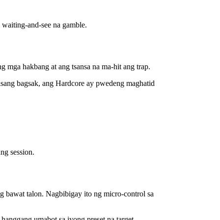
a waiting‑and‑see na gamble.
g mga hakbang at ang tsansa na ma-hit ang trap.
 isang bagsak, ang Hardcore ay pwedeng maghatid
ng session.
bawat talon. Nagbibigay ito ng micro‑control sa
y hanggang umabot sa iyong preset na target—