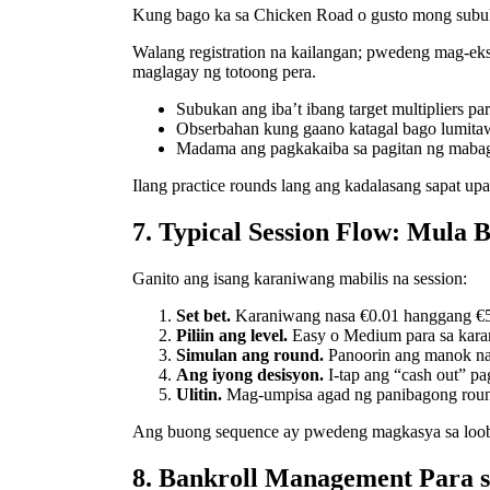
Kung bago ka sa Chicken Road o gusto mong subukan
Walang registration na kailangan; pwedeng mag-eksp
maglagay ng totoong pera.
Subukan ang iba’t ibang target multipliers pa
Obserbahan kung gaano katagal bago lumitaw
Madama ang pagkakaiba sa pagitan ng mabagal
Ilang practice rounds lang ang kadalasang sapat u
7. Typical Session Flow: Mula 
Ganito ang isang karaniwang mabilis na session:
Set bet.
Karaniwang nasa €0.01 hanggang €5 p
Piliin ang level.
Easy o Medium para sa karam
Simulan ang round.
Panoorin ang manok na 
Ang iyong desisyon.
I-tap ang “cash out” pa
Ulitin.
Mag-umpisa agad ng panibagong round
Ang buong sequence ay pwedeng magkasya sa loob 
8. Bankroll Management Para sa