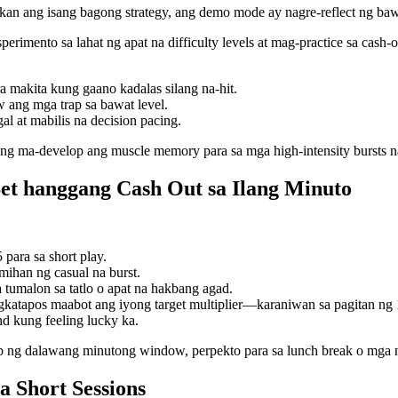
 ang isang bagong strategy, ang demo mode ay nagre-reflect ng bawat
erimento sa lahat ng apat na difficulty levels at mag-practice sa cas
ra makita kung gaano kadalas silang na-hit.
 ang mga trap sa bawat level.
 at mabilis na decision pacing.
pang ma-develop ang muscle memory para sa mga high‑intensity bursts n
Bet hanggang Cash Out sa Ilang Minuto
ara sa short play.
ihan ng casual na burst.
tumalon sa tatlo o apat na hakbang agad.
gkatapos maabot ang iyong target multiplier—karaniwan sa pagitan ng 1
 kung feeling lucky ka.
ng dalawang minutong window, perpekto para sa lunch break o mga na
 Short Sessions