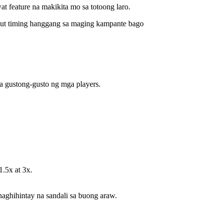
 feature na makikita mo sa totoong laro.
h‑out timing hanggang sa maging kampante bago
a gustong-gusto ng mga players.
.5x at 3x.
ghihintay na sandali sa buong araw.