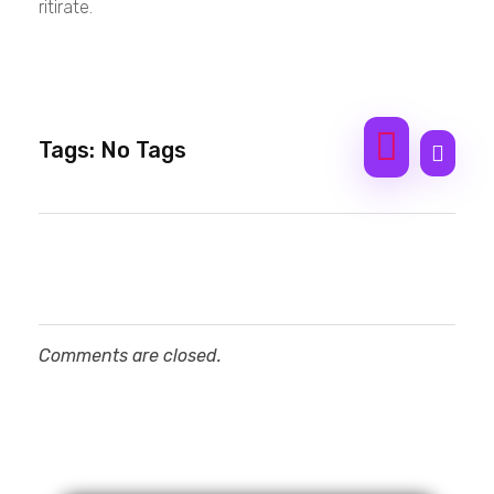
ritirate.
Tags: No Tags
Comments are closed.