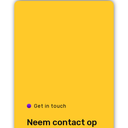
Get in touch
Neem contact op