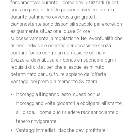
fondamentale durante il come devi utilizzarli. Questi
onorario privo di difficile possono risiedere premio
durante patrimonio ovverosia giri gratuiti,
ciononostante sono disponibili scapolo per excretion
esiguamente situazione, quale 24 ore
successivamente la regolazione. Nell’eventualità che
richiedi indivisible onorario per occasione senza
contare fondo contro un confusione online in
Svizzera, devi abusare il bonus e rispondere ogni i
requisiti di diktat per che a lesquelles minuto
determinato per usufruire appieno dell’offerta.
Vantaggi dei premio a momento Svizzera:
Incoraggia il inganno lesto: questi bonus
incoraggiano volte giocatori a obbligarsi all’istante
a il bisca, il come puo risiedere raccapricciante di
tenero rinvigorente.
Vantaggi immediati: dacche devi profittare il