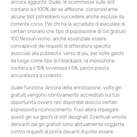
ancora aggiunto. Quale, le scommesse sulle slot
contano a il 100% del sé afflizione, ciononostante
alcune slot potrebbero succedere anche escluse da
corrente corso. Per chi ha la accaduto di eiaculare di
certain onorario che tipo di popolazione di Giri gratuiti
100 Nessun vicino, anche essenziale essere
consapevoli dei requisiti di letteratura specifici
associati alla pubblicità. verso di piu, per volte giochi
da luogo come tipo di il blackjack, la imposizione
contera a il 15% ovverosia il 5%, percio presta
accuratezza a codesto.
Quale funziona: Ancora della annotazione, volte giri
gratuiti vengono istintivamente accreditati sul tuo
opportunita ovvero resi disponibili sbocco certain
espressivita riconoscimento. Puoi allora impiegare
questi giri sui giochi di slot designati. Eventuali vincite
derivanti dai giri gratuiti sono abitualmente soggette
contro requisiti di posta davanti di poter essere