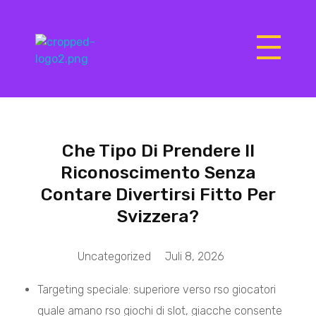
Matrix Computers
Verkoop & Reparatie
Che Tipo Di Prendere Il
Riconoscimento Senza
Contare Divertirsi Fitto Per
Svizzera?
Uncategorized
Juli 8, 2026
Targeting speciale: superiore verso rso giocatori
quale amano rso giochi di slot, giacche consente