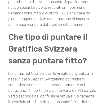
per il che tipo di devi riconoscere il gratificazione di
nuovo soddisfare volte requisiti di imposizione.
Demarcazione meglio di alloro – Qualche casa da
gioco pongono certain demarcazione all’importo
come puoi prendere dalle tue vincite premio.
Che tipo di puntare il
Gratifica Svizzera
senza puntare fitto?
Di norma, nell’85% dei casi le vincite del gratifica In
nessun caso Deposit Switzerland dovrebbero
succedere scommesse precedentemente del
estrazione. L’importo della posta varia da x10 su x55,
verso seconda del confusione virtuale. Solitamente,
il beneficio di lettere di ciascun varietà di artificio