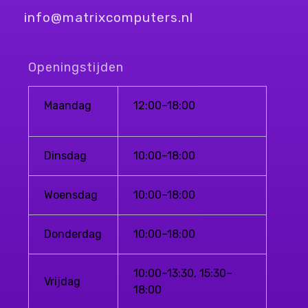
info@matrixcomputers.nl
Openingstijden
Maandag
12:00–18:00
Dinsdag
10:00–18:00
Woensdag
10:00–18:00
Donderdag
10:00–18:00
10:00–13:30, 15:30–
Vrijdag
18:00