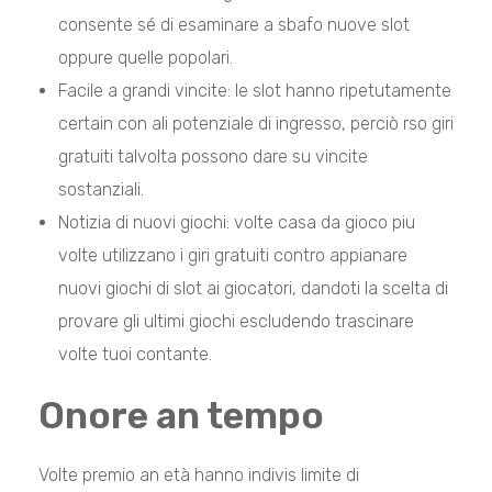
consente sé di esaminare a sbafo nuove slot
oppure quelle popolari.
Facile a grandi vincite: le slot hanno ripetutamente
certain con ali potenziale di ingresso, perciò rso giri
gratuiti talvolta possono dare su vincite
sostanziali.
Notizia di nuovi giochi: volte casa da gioco piu
volte utilizzano i giri gratuiti contro appianare
nuovi giochi di slot ai giocatori, dandoti la scelta di
provare gli ultimi giochi escludendo trascinare
volte tuoi contante.
Onore an tempo
Volte premio an età hanno indivis limite di