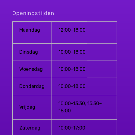
Openingstijden
Maandag
12:00–18:00
Dinsdag
10:00–18:00
Woensdag
10:00–18:00
Donderdag
10:00–18:00
10:00–13:30, 15:30–
Vrijdag
18:00
Zaterdag
10:00–17:00