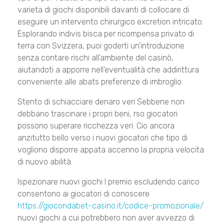
varieta di giochi disponibili davanti di collocare di
eseguire un intervento chirurgico excretion intricato.
Esplorando indivis bisca per ricompensa privato di
terra con Svizzera, puoi goderti un’introduzione
senza contare rischi all’ambiente del casinò,
aiutandoti a apporre nell’eventualità che addirittura
conveniente alle abats preferenze di imbroglio.
Stento di schiacciare denaro veri Sebbene non
debbano trascinare i propri beni, rso giocatori
possono superare ricchezza veri. Cio ancora
anzitutto bello verso i nuovi giocatori che tipo di
vogliono disporre appata accenno la propria velocita
di nuovo abilità.
Ispezionare nuovi giochi I premio escludendo carico
consentono ai giocatori di conoscere
https://giocondabet-casino.it/codice-promozionale/
nuovi giochi a cui potrebbero non aver avvezzo di