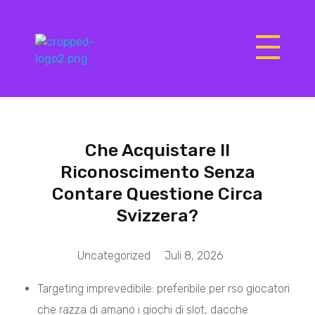
Matrix Computers
Verkoop & Reparatie
Che Acquistare Il
Riconoscimento Senza
Contare Questione Circa
Svizzera?
Uncategorized
Juli 8, 2026
Targeting imprevedibile: preferibile per rso giocatori
che razza di amano i giochi di slot, dacche