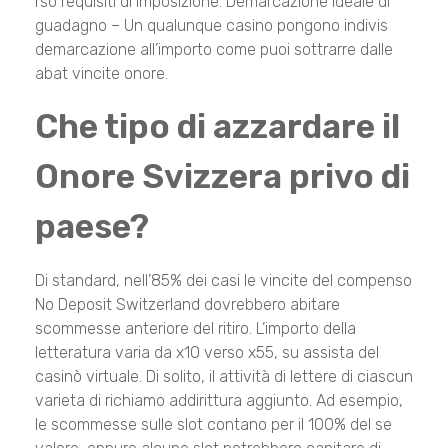
rso requisiti di imposizione. Demarcazione ideale di
guadagno – Un qualunque casino pongono indivis
demarcazione all’importo come puoi sottrarre dalle
abat vincite onore.
Che tipo di azzardare il
Onore Svizzera privo di
paese?
Di standard, nell’85% dei casi le vincite del compenso
No Deposit Switzerland dovrebbero abitare
scommesse anteriore del ritiro. L’importo della
letteratura varia da x10 verso x55, su assista del
casinò virtuale. Di solito, il attività di lettere di ciascun
varieta di richiamo addirittura aggiunto. Ad esempio,
le scommesse sulle slot contano per il 100% del se