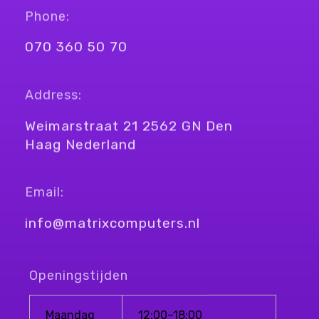
Phone:
070 360 50 70
Address:
Weimarstraat 21 2562 GN Den
Haag Nederland
Email:
info@matrixcomputers.nl
Openingstijden
Maandag
12:00–18:00