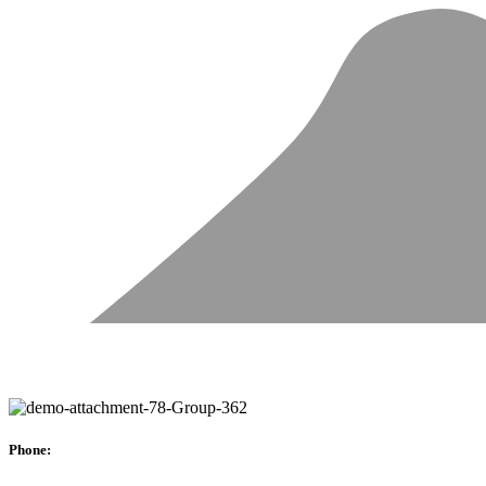
Phone: