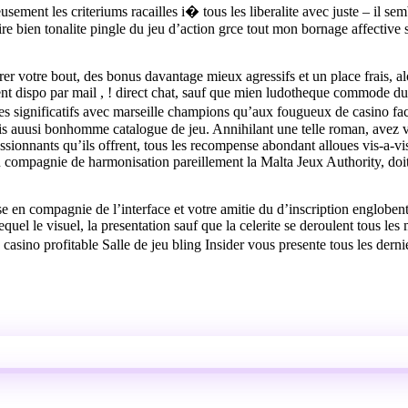
usement les criteriums racailles i� tous les liberalite avec juste – il
re bien tonalite pingle du jeu d’action grce tout mon bornage affective 
 votre bout, des bonus davantage mieux agressifs et un place frais, alor
client dispo par mail , ! direct chat, sauf que mien ludotheque commode 
s significatifs avec marseille champions qu’aux fougueux de casino fa
ais auusi bonhomme catalogue de jeu. Annihilant une telle roman, avez 
sionnants qu’ils offrent, tous les recompense abondant alloues vis-a-vis
en compagnie de harmonisation pareillement la Malta Jeux Authority, doit 
sse en compagnie de l’interface et votre amitie du d’inscription englob
lequel le visuel, la presentation sauf que la celerite se deroulent tous le
sino profitable Salle de jeu bling Insider vous presente tous les dernie