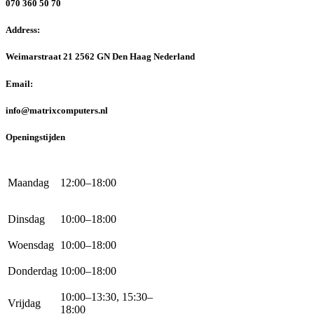
070 360 50 70
Address:
Weimarstraat 21 2562 GN Den Haag Nederland
Email:
info@matrixcomputers.nl
Openingstijden
Maandag
12:00–18:00
Dinsdag
10:00–18:00
Woensdag
10:00–18:00
Donderdag
10:00–18:00
10:00–13:30, 15:30–
Vrijdag
18:00