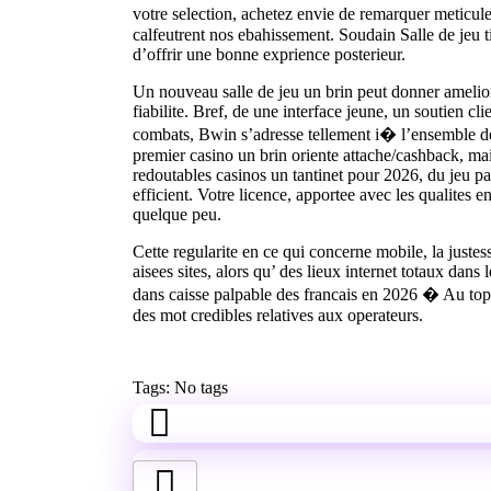
votre selection, achetez envie de remarquer meticule
calfeutrent nos ebahissement. Soudain Salle de jeu ti
d’offrir une bonne exprience posterieur.
Un nouveau salle de jeu un brin peut donner ameliorer
fiabilite. Bref, de une interface jeune, un soutien 
combats, Bwin s’adresse tellement i� l’ensemble de
premier casino un brin oriente attache/cashback, m
redoutables casinos un tantinet pour 2026, du jeu pas
efficient. Votre licence, apportee avec les qualites 
quelque peu.
Cette regularite en ce qui concerne mobile, la juste
aisees sites, alors qu’ des lieux internet totaux dans 
dans caisse palpable des francais en 2026 � Au top ca
des mot credibles relatives aux operateurs.
Tags: No tags