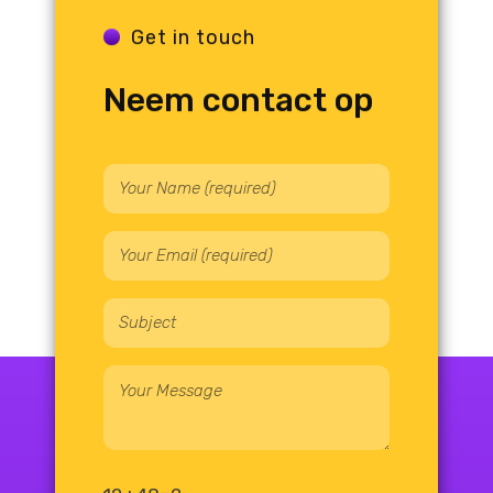
Get in touch
Neem contact op