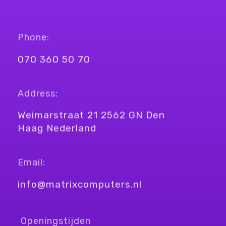
Phone:
070 360 50 70
Address:
Weimarstraat 21 2562 GN Den
Haag Nederland
Email:
info@matrixcomputers.nl
Openingstijden