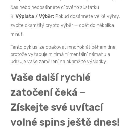
čas nebo nedosáhnete cílového zůstatku.
Výplata / Výběr:
Pokud dosáhnete velké výhry,
zvolte okamžitý crypto výběr — opět do několika
minut!
Tento cyklus lze opakovat mnohokrát během dne,
protože vyžaduje minimální mentální námahu a
udržuje vaše zaměření na okamžité výsledky.
Vaše další rychlé
zatočení čeká –
Získejte své uvítací
volné spins ještě dnes!