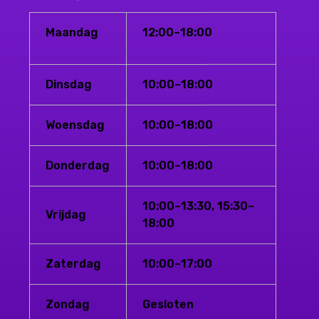
Maandag
12:00–18:00
Dinsdag
10:00–18:00
Woensdag
10:00–18:00
Donderdag
10:00–18:00
10:00–13:30, 15:30–
Vrijdag
18:00
Zaterdag
10:00–17:00
Zondag
Gesloten