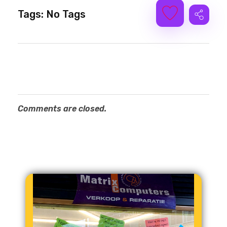
Tags: No Tags
Comments are closed.