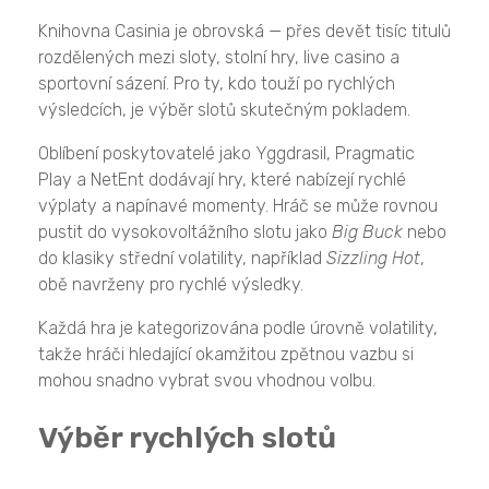
Knihovna Casinia je obrovská — přes devět tisíc titulů
rozdělených mezi sloty, stolní hry, live casino a
sportovní sázení. Pro ty, kdo touží po rychlých
výsledcích, je výběr slotů skutečným pokladem.
Oblíbení poskytovatelé jako Yggdrasil, Pragmatic
Play a NetEnt dodávají hry, které nabízejí rychlé
výplaty a napínavé momenty. Hráč se může rovnou
pustit do vysokovoltážního slotu jako
Big Buck
nebo
do klasiky střední volatility, například
Sizzling Hot
,
obě navrženy pro rychlé výsledky.
Každá hra je kategorizována podle úrovně volatility,
takže hráči hledající okamžitou zpětnou vazbu si
mohou snadno vybrat svou vhodnou volbu.
Výběr rychlých slotů