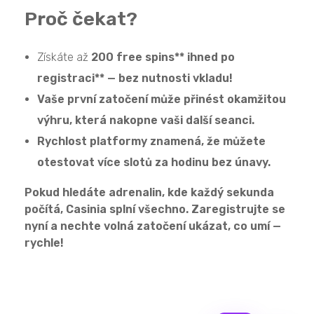
Proč čekat?
Získáte až
200 free spins** ihned po
registraci** — bez nutnosti vkladu!
Vaše první zatočení může přinést okamžitou
výhru, která nakopne vaši další seanci.
Rychlost platformy znamená, že můžete
otestovat více slotů za hodinu bez únavy.
Pokud hledáte adrenalin, kde každý sekunda
počítá, Casinia splní všechno. Zaregistrujte se
nyní a nechte volná zatočení ukázat, co umí —
rychle!