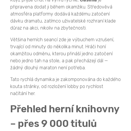
připravena dodat ji během okamžiku. Středověvá
atmosféra platformy dodává každému zatočení
dávku dramatu, zatímco uživatelské rozhraní klade
důraz na akci, nikoliv na zbytečnosti.
Většina herních seancí zde je výbuchem vzrušení,
trvající od minuty do několika minut. Hráči honí
okamžitou odměnu, kterou přináší jedno zatočení
nebo jedno tah na stole, a pak přecházejí dál —
žádný dlouhý maraton není potřeba.
Tato rychlá dynamika je zakomponována do každého
kouta stránky, od rozložení lobby po rychlost
načítání her.
Přehled herní knihovny
– přes 9 000 titulů