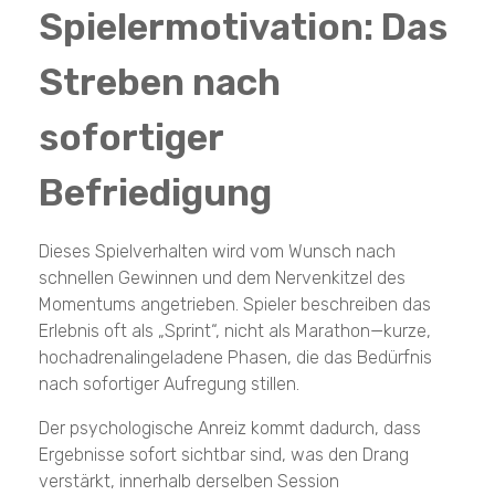
Spielermotivation: Das
Streben nach
sofortiger
Befriedigung
Dieses Spielverhalten wird vom Wunsch nach
schnellen Gewinnen und dem Nervenkitzel des
Momentums angetrieben. Spieler beschreiben das
Erlebnis oft als „Sprint“, nicht als Marathon—kurze,
hochadrenalingeladene Phasen, die das Bedürfnis
nach sofortiger Aufregung stillen.
Der psychologische Anreiz kommt dadurch, dass
Ergebnisse sofort sichtbar sind, was den Drang
verstärkt, innerhalb derselben Session