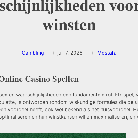
chijnlijkheden voor
winsten
Gambling
juli 7, 2026
Mostafa
Online Casino Spellen
nsen en waarschijnlijkheden een fundamentele rol. Elk spel,
roulette, is ontworpen rondom wiskundige formules die de 
een voordeel heeft, ook wel bekend als het huisvoordeel. He
n optimaliseren en hun winstkansen willen maximaliseren, en