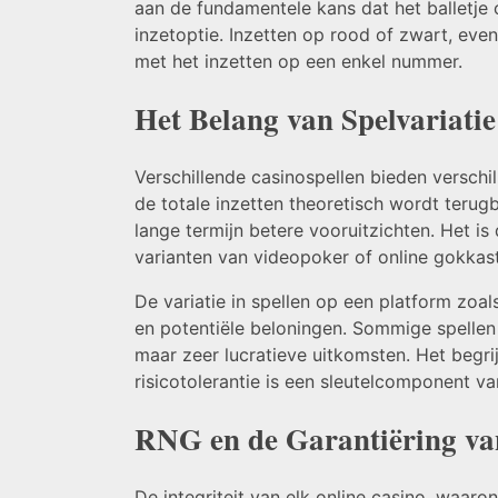
aan de fundamentele kans dat het balletje 
inzetoptie. Inzetten op rood of zwart, eve
met het inzetten op een enkel nummer.
Het Belang van Spelvariatie
Verschillende casinospellen bieden verschi
de totale inzetten theoretisch wordt terug
lange termijn betere vooruitzichten. Het 
varianten van videopoker of online gokkas
De variatie in spellen op een platform zoal
en potentiële beloningen. Sommige spellen 
maar zeer lucratieve uitkomsten. Het begr
risicotolerantie is een sleutelcomponent va
RNG en de Garantiëring van
De integriteit van elk online casino, waa