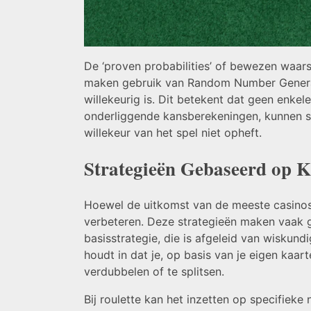
De ‘proven probabilities’ of bewezen waars
maken gebruik van Random Number Generato
willekeurig is. Dit betekent dat geen enkel
onderliggende kansberekeningen, kunnen st
willekeur van het spel niet opheft.
Strategieën Gebaseerd op 
Hoewel de uitkomst van de meeste casinosp
verbeteren. Deze strategieën maken vaak ge
basisstrategie, die is afgeleid van wiskund
houdt in dat je, op basis van je eigen kaar
verdubbelen of te splitsen.
Bij roulette kan het inzetten op specifiek