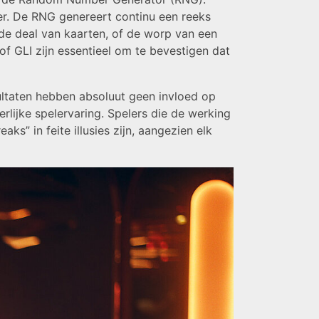
ler. De RNG genereert continu een reeks
de deal van kaarten, of de worp van een
 GLI zijn essentieel om te bevestigen dat
ultaten hebben absoluut geen invloed op
rlijke spelervaring. Spelers die de werking
s” in feite illusies zijn, aangezien elk