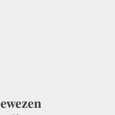
bewezen