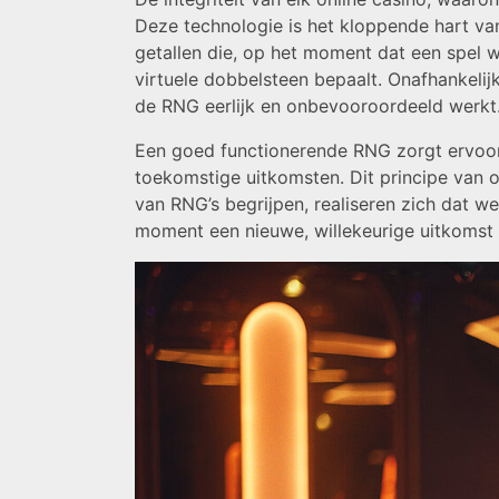
Deze technologie is het kloppende hart van 
getallen die, op het moment dat een spel 
virtuele dobbelsteen bepaalt. Onafhankeli
de RNG eerlijk en onbevooroordeeld werkt
Een goed functionerende RNG zorgt ervoor 
toekomstige uitkomsten. Dit principe van o
van RNG’s begrijpen, realiseren zich dat we
moment een nieuwe, willekeurige uitkomst