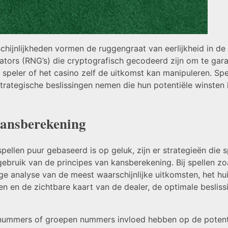
chijnlijkheden vormen de ruggengraat van eerlijkheid in d
rs (RNG’s) die cryptografisch gecodeerd zijn om te gara
e speler of het casino zelf de uitkomst kan manipuleren. Sp
rategische beslissingen nemen die hun potentiële winsten 
Kansberekening
ellen puur gebaseerd is op geluk, zijn er strategieën die
bruik van de principes van kansberekening. Bij spellen zo
ige analyse van de meest waarschijnlijke uitkomsten, het hu
ten en de zichtbare kaart van de dealer, de optimale besliss
e nummers of groepen nummers invloed hebben op de potentië