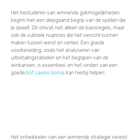
Het bestuderen van winnende gokmogelijkheden
begint met een diepgaand begrip van de spellen die
je speelt. Dit omvat niet alleen de basisregels, maar
ook de subtiele nuances die het verschil kunnen
maken tussen winst en verlies. Een goede
voorbereiding, zoals het analyseren van
uitbetalingstabellen en het begrijpen van de
winkansen, is essentieel, en het vinden van een
goede
bof casino bonus
kan hierbij helpen.
Het ontwikkelen van een winnende strategie vereist