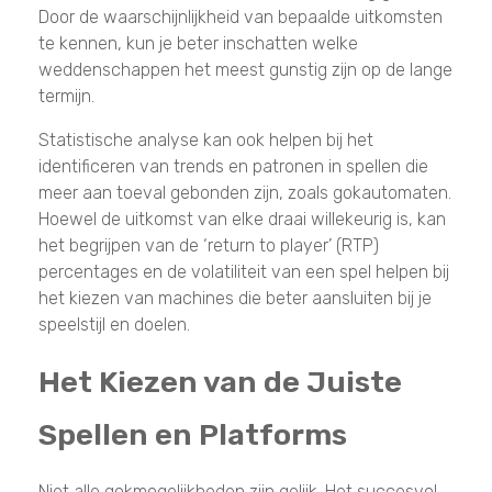
Door de waarschijnlijkheid van bepaalde uitkomsten
te kennen, kun je beter inschatten welke
weddenschappen het meest gunstig zijn op de lange
termijn.
Statistische analyse kan ook helpen bij het
identificeren van trends en patronen in spellen die
meer aan toeval gebonden zijn, zoals gokautomaten.
Hoewel de uitkomst van elke draai willekeurig is, kan
het begrijpen van de ‘return to player’ (RTP)
percentages en de volatiliteit van een spel helpen bij
het kiezen van machines die beter aansluiten bij je
speelstijl en doelen.
Het Kiezen van de Juiste
Spellen en Platforms
Niet alle gokmogelijkheden zijn gelijk. Het succesvol