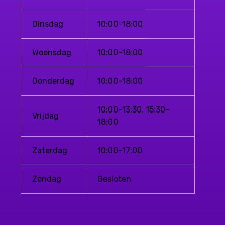
Dinsdag
10:00–18:00
Woensdag
10:00–18:00
Donderdag
10:00–18:00
10:00–13:30, 15:30–
Vrijdag
18:00
Zaterdag
10:00–17:00
Zondag
Gesloten