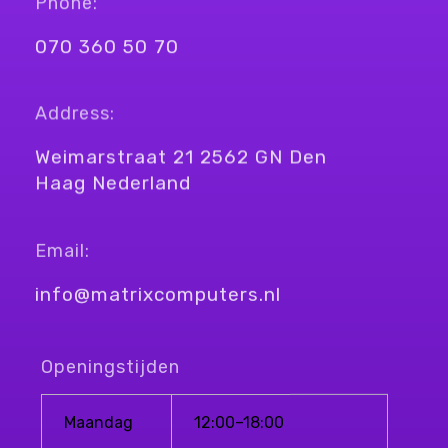
Phone:
070 360 50 70
Address:
Weimarstraat 21 2562 GN Den
Haag Nederland
Email:
info@matrixcomputers.nl
Openingstijden
Maandag
12:00–18:00