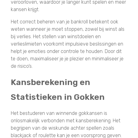
veroorloven, waardoor je langer kunt spelen en meer
kansen krijgt.
Het correct beheren van je bankroll betekent ook
weten wanneer je moet stoppen, zowel bij winst als
bij verlies. Het stellen van winstdoelen en
verlieslimieten voorkomt impulsieve beslissingen en
helpt je emoties onder controle te houden. Door dit
te doen, maximaliseer je je plezier en minimaliseer je
de risico’s.
Kansberekening en
Statistieken in Gokken
Het bestuderen van winnende gokkansen is
onlosmakelijk verbonden met kansberekening. Het
begrijpen van de wiskunde achter spellen zoals
blackjack of roulette kan je een voorsprong geven.