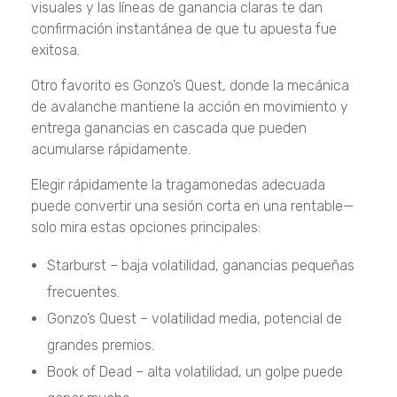
visuales y las líneas de ganancia claras te dan
confirmación instantánea de que tu apuesta fue
exitosa.
Otro favorito es Gonzo’s Quest, donde la mecánica
de avalanche mantiene la acción en movimiento y
entrega ganancias en cascada que pueden
acumularse rápidamente.
Elegir rápidamente la tragamonedas adecuada
puede convertir una sesión corta en una rentable—
solo mira estas opciones principales:
Starburst – baja volatilidad, ganancias pequeñas
frecuentes.
Gonzo’s Quest – volatilidad media, potencial de
grandes premios.
Book of Dead – alta volatilidad, un golpe puede