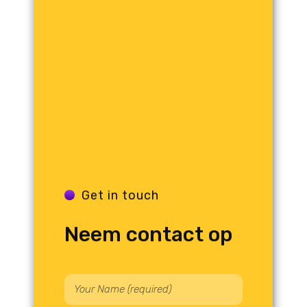
Get in touch
Neem contact op