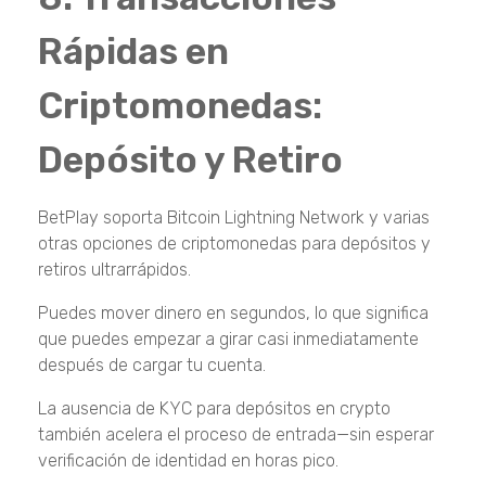
Rápidas en
Criptomonedas:
Depósito y Retiro
BetPlay soporta Bitcoin Lightning Network y varias
otras opciones de criptomonedas para depósitos y
retiros ultrarrápidos.
Puedes mover dinero en segundos, lo que significa
que puedes empezar a girar casi inmediatamente
después de cargar tu cuenta.
La ausencia de KYC para depósitos en crypto
también acelera el proceso de entrada—sin esperar
verificación de identidad en horas pico.