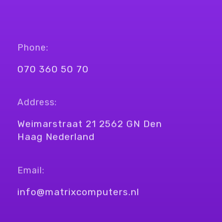
Phone:
070 360 50 70
Address:
Weimarstraat 21 2562 GN Den
Haag Nederland
Email:
info@matrixcomputers.nl