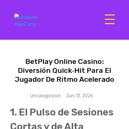
Matrix Computers
Verkoop & Reparatie
BetPlay Online Casino:
Diversión Quick‑Hit Para El
Jugador De Ritmo Acelerado
Uncategorized
Juni 13, 2026
1. El Pulso de Sesiones
Cortas y de Alta