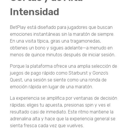
Intensidad
BetPlay está diseñado para jugadores que buscan
emociones instantáneas sin la maratón de siempre.
En una visita típica, giras una tragamonedas,
obtienes un bono y sigues adelante—a menudo en
menos de quince minutos después de iniciar sesión.
Porque la plataforma ofrece una amplia selección de
juegos de pago rápido como Starburst y Gonzo’s
Quest, una sesión se siente como una ronda de
emoción rápida en lugar de una maratón.
La experiencia se amplifica por ventanas de decisión
rápidas; eliges tu apuesta, presionas spin y ves el
resultado casi de inmediato. Este ritmo mantiene la
adrenalina alta y hace que la experiencia general se
sienta fresca cada vez que vuelves.