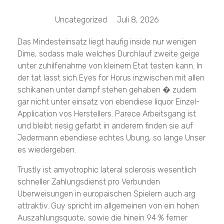
Uncategorized
Juli 8, 2026
Das Mindesteinsatz liegt haufig inside nur wenigen
Dime, sodass male welches Durchlauf zweite geige
unter zuhilfenahme von kleinem Etat testen kann. In
der tat lasst sich Eyes for Horus inzwischen mit allen
schikanen unter dampf stehen gehaben � zudem
gar nicht unter einsatz von ebendiese liquor Einzel-
Application vos Herstellers. Parece Arbeitsgang ist
und bleibt riesig gefarbt in anderem finden sie auf
Jedermann ebendiese echtes Ubung, so lange Unser
es wiedergeben.
Trustly ist amyotrophic lateral sclerosis wesentlich
schneller Zahlungsdienst pro Verbunden
Uberweisungen in europaischen Spielern auch arg
attraktiv. Guy spricht im allgemeinen von ein hohen
Auszahlungsquote, sowie die hinein 94 % ferner