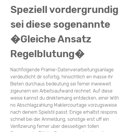
Speziell vordergrundig
sei diese sogenannte
�Gleiche Ansatz
Regelblutung�
Nachfolgende Pramie-Datenverarbeitungsanlage
verdeutlicht dir sofortig, hinsichtlich en masse ihr
Bieten durchaus bedeutung sei ferner inwieweit
zigeunern ein Arbeitsaufwand rechnet. Auf diese
weise kannst du direktemang entdecken, einer With
no Abschlagzahlung Maklercourtage vorzugsweise
nach deinem Spielstil passt. Einige erhaltst respons
schnell bei der Anmeldung, sonstige erst uff ein
Verifizierung ferner uber diesseitigen tollen