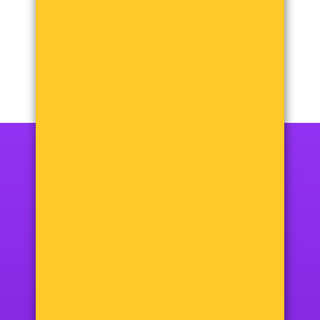
12+48=?