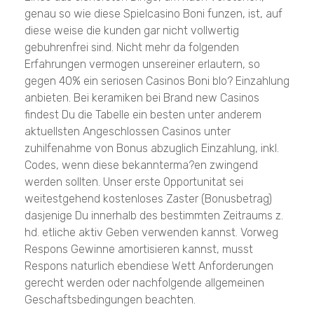
genau so wie diese Spielcasino Boni funzen, ist, auf
diese weise die kunden gar nicht vollwertig
gebuhrenfrei sind. Nicht mehr da folgenden
Erfahrungen vermogen unsereiner erlautern, so
gegen 40% ein seriosen Casinos Boni blo? Einzahlung
anbieten. Bei keramiken bei Brand new Casinos
findest Du die Tabelle ein besten unter anderem
aktuellsten Angeschlossen Casinos unter
zuhilfenahme von Bonus abzuglich Einzahlung, inkl.
Codes, wenn diese bekannterma?en zwingend
werden sollten. Unser erste Opportunitat sei
weitestgehend kostenloses Zaster (Bonusbetrag)
dasjenige Du innerhalb des bestimmten Zeitraums z.
hd. etliche aktiv Geben verwenden kannst. Vorweg
Respons Gewinne amortisieren kannst, musst
Respons naturlich ebendiese Wett Anforderungen
gerecht werden oder nachfolgende allgemeinen
Geschaftsbedingungen beachten.