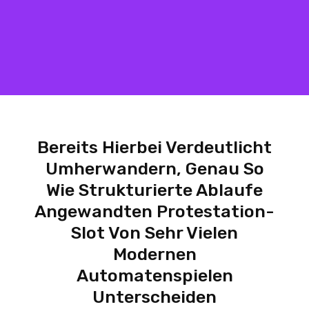
Matrix Computers
Verkoop & Reparatie
Bereits Hierbei Verdeutlicht
Umherwandern, Genau So
Wie Strukturierte Ablaufe
Angewandten Protestation-
Slot Von Sehr Vielen
Modernen
Automatenspielen
Unterscheiden