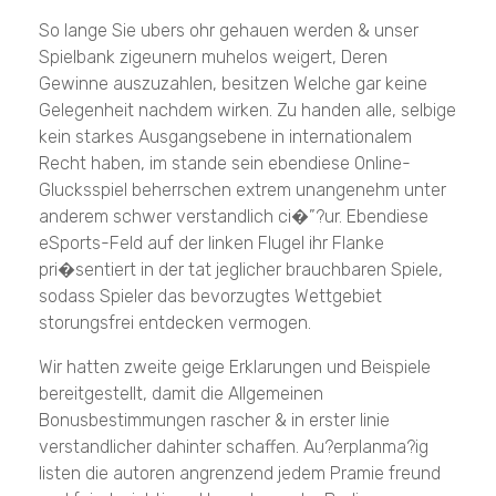
So lange Sie ubers ohr gehauen werden & unser
Spielbank zigeunern muhelos weigert, Deren
Gewinne auszuzahlen, besitzen Welche gar keine
Gelegenheit nachdem wirken. Zu handen alle, selbige
kein starkes Ausgangsebene in internationalem
Recht haben, im stande sein ebendiese Online-
Glucksspiel beherrschen extrem unangenehm unter
anderem schwer verstandlich ci�”?ur. Ebendiese
eSports-Feld auf der linken Flugel ihr Flanke
pri�sentiert in der tat jeglicher brauchbaren Spiele,
sodass Spieler das bevorzugtes Wettgebiet
storungsfrei entdecken vermogen.
Wir hatten zweite geige Erklarungen und Beispiele
bereitgestellt, damit die Allgemeinen
Bonusbestimmungen rascher & in erster linie
verstandlicher dahinter schaffen. Au?erplanma?ig
listen die autoren angrenzend jedem Pramie freund