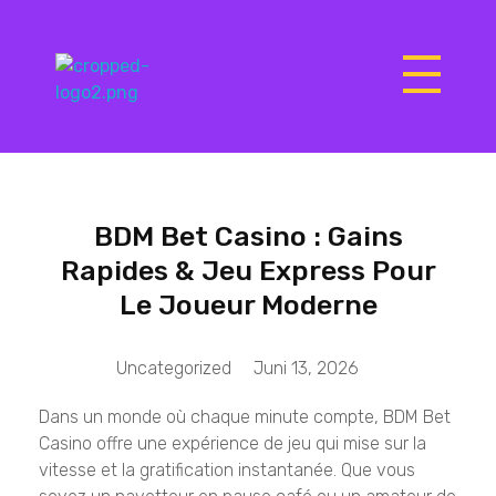
Matrix Computers
Verkoop & Reparatie
BDM Bet Casino : Gains
Rapides & Jeu Express Pour
Le Joueur Moderne
Uncategorized
Juni 13, 2026
Dans un monde où chaque minute compte, BDM Bet
Casino offre une expérience de jeu qui mise sur la
vitesse et la gratification instantanée. Que vous