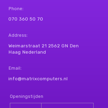
Phone:
070 360 50 70
Address:
Weimarstraat 21 2562 GN Den
Haag Nederland
Email:
info@matrixcomputers.nl
Openingstijden