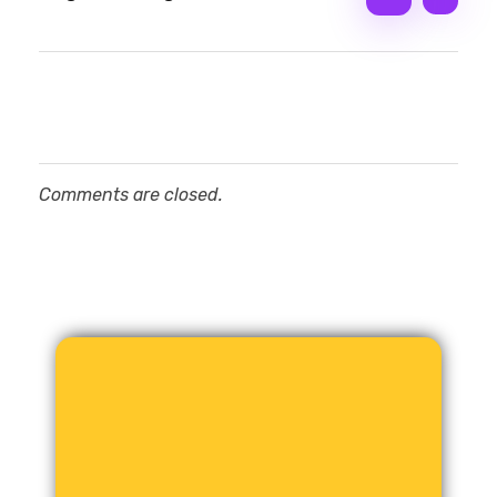
Comments are closed.