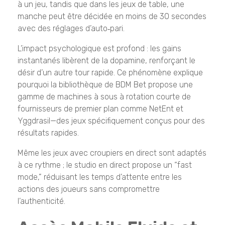
à un jeu, tandis que dans les jeux de table, une
manche peut être décidée en moins de 30 secondes
avec des réglages d’auto‑pari.
L’impact psychologique est profond : les gains
instantanés libèrent de la dopamine, renforçant le
désir d’un autre tour rapide. Ce phénomène explique
pourquoi la bibliothèque de BDM Bet propose une
gamme de machines à sous à rotation courte de
fournisseurs de premier plan comme NetEnt et
Yggdrasil—des jeux spécifiquement conçus pour des
résultats rapides.
Même les jeux avec croupiers en direct sont adaptés
à ce rythme ; le studio en direct propose un “fast
mode,” réduisant les temps d’attente entre les
actions des joueurs sans compromettre
l’authenticité.