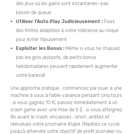
des jeux où les gains sont instantanés—pas
besoin de queue.
Utiliser l’Auto‑Play Judicieusement :
Fixez
des limites adaptées à votre tolérance au risque
pour éviter l’épuisement.
Exploiter les Bonus :
Même si vous ne chassez
pas les gros jackpots, de petits bonus
hebdomadaires peuvent rapidement augmenter
votre bankroll.
Une approche pratique : commencez par jouer à une
machine à sous à faible variance pendant cinq tours
; si vous gagnez 10 €, passez immédiatement à un
crash game avec une mise de 5 $ ; si vous atteignez
8x avant le crash, encaissez ; sinon, arrêtez et
réévaluez votre prochaine étape. Répétez ce cycle
jusqu’à atteindre votre objectif de profit journalier ou