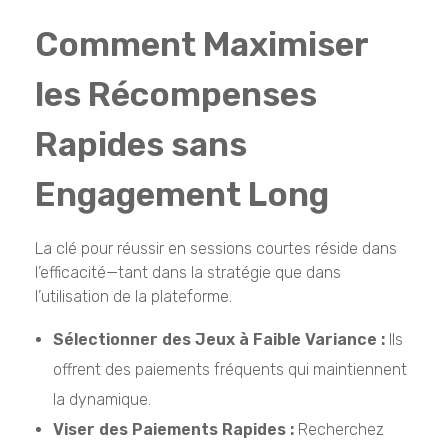
Comment Maximiser
les Récompenses
Rapides sans
Engagement Long
La clé pour réussir en sessions courtes réside dans
l’efficacité—tant dans la stratégie que dans
l’utilisation de la plateforme.
Sélectionner des Jeux à Faible Variance :
Ils
offrent des paiements fréquents qui maintiennent
la dynamique.
Viser des Paiements Rapides :
Recherchez