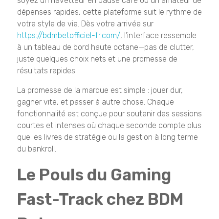
soyez un navetteur en pause café ou un amateur de
dépenses rapides, cette plateforme suit le rythme de
votre style de vie. Dès votre arrivée sur
https://bdmbetofficiel-fr.com/
, l’interface ressemble
à un tableau de bord haute octane—pas de clutter,
juste quelques choix nets et une promesse de
résultats rapides.
La promesse de la marque est simple : jouer dur,
gagner vite, et passer à autre chose. Chaque
fonctionnalité est conçue pour soutenir des sessions
courtes et intenses où chaque seconde compte plus
que les livres de stratégie ou la gestion à long terme
du bankroll.
Le Pouls du Gaming
Fast-Track chez BDM