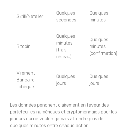
Quelques
Quelques
Skrill/Neteller
secondes
minutes
Quelques
Quelques
minutes
Bitcoin
minutes
(frais
(confirmation)
réseau)
Virement
Quelques
Quelques
Bancaire
jours
jours
Tchèque
Les données penchent clairement en faveur des
portefeuilles numériques et cryptomonnaies pour les
joueurs qui ne veulent jamais attendre plus de
quelques minutes entre chaque action.