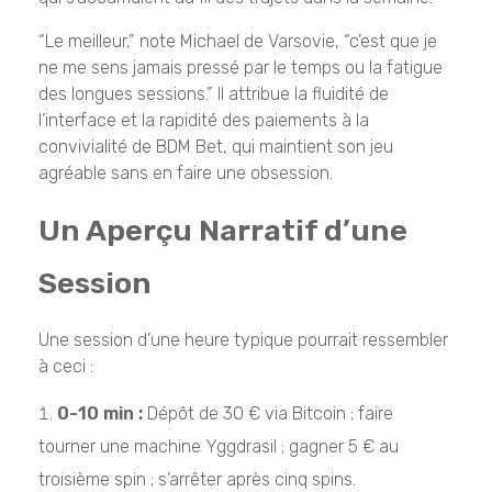
“Le meilleur,” note Michael de Varsovie, “c’est que je
ne me sens jamais pressé par le temps ou la fatigue
des longues sessions.” Il attribue la fluidité de
l’interface et la rapidité des paiements à la
convivialité de BDM Bet, qui maintient son jeu
agréable sans en faire une obsession.
Un Aperçu Narratif d’une
Session
Une session d’une heure typique pourrait ressembler
à ceci :
0-10 min :
Dépôt de 30 € via Bitcoin ; faire
tourner une machine Yggdrasil ; gagner 5 € au
troisième spin ; s’arrêter après cinq spins.