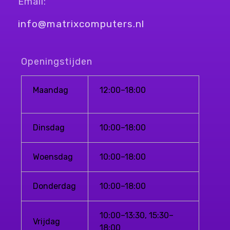
Email:
info@matrixcomputers.nl
Openingstijden
Maandag
12:00–18:00
Dinsdag
10:00–18:00
Woensdag
10:00–18:00
Donderdag
10:00–18:00
10:00–13:30, 15:30–
Vrijdag
18:00