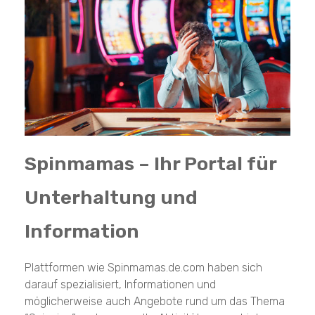
Spinmamas – Ihr Portal für
Unterhaltung und
Information
Plattformen wie Spinmamas.de.com haben sich
darauf spezialisiert, Informationen und
möglicherweise auch Angebote rund um das Thema