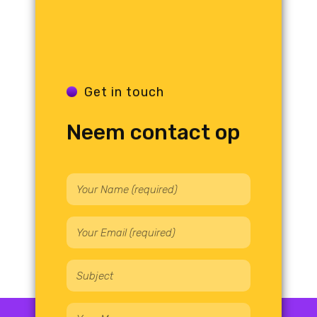
Get in touch
Neem contact op