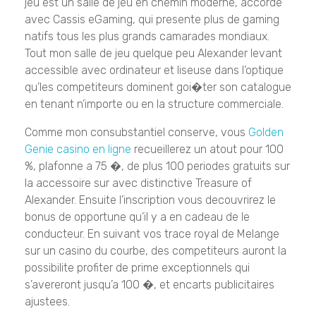
jeu est un salle de jeu en chemin moderne, accorde
avec Cassis eGaming, qui presente plus de gaming
natifs tous les plus grands camarades mondiaux.
Tout mon salle de jeu quelque peu Alexander levant
accessible avec ordinateur et liseuse dans l’optique
qu’les competiteurs dominent goi�ter son catalogue
en tenant n’importe ou en la structure commerciale.
Comme mon consubstantiel conserve, vous
Golden
Genie casino en ligne
recueillerez un atout pour 100
%, plafonne a 75 �, de plus 100 periodes gratuits sur
la accessoire sur avec distinctive Treasure of
Alexander. Ensuite l’inscription vous decouvrirez le
bonus de opportune qu’il y a en cadeau de le
conducteur. En suivant vos trace royal de Melange
sur un casino du courbe, des competiteurs auront la
possibilite profiter de prime exceptionnels qui
s’avereront jusqu’a 100 �, et encarts publicitaires
ajustees.