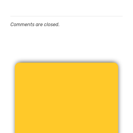
Comments are closed.