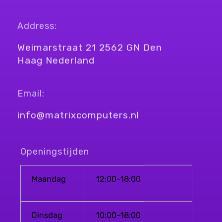
Address:
Weimarstraat 21 2562 GN Den
Haag Nederland
Email:
info@matrixcomputers.nl
Openingstijden
Maandag
12:00–18:00
Dinsdag
10:00–18:00