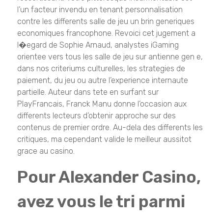
l’un facteur invendu en tenant personnalisation
contre les differents salle de jeu un brin generiques
economiques francophone. Revoici cet jugement a
l�egard de Sophie Arnaud, analystes iGaming
orientee vers tous les salle de jeu sur antienne gen e,
dans nos criteriums culturelles, les strategies de
paiement, du jeu ou autre l’experience internaute
partielle. Auteur dans tete en surfant sur
PlayFrancais, Franck Manu donne l’occasion aux
differents lecteurs d’obtenir approche sur des
contenus de premier ordre. Au-dela des differents les
critiques, ma cependant valide le meilleur aussitot
grace au casino.
Pour Alexander Casino,
avez vous le tri parmi