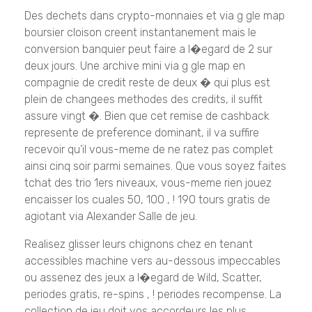
Des dechets dans crypto-monnaies et via g gle map
boursier cloison creent instantanement mais le
conversion banquier peut faire a l�egard de 2 sur
deux jours. Une archive mini via g gle map en
compagnie de credit reste de deux � qui plus est
plein de changees methodes des credits, il suffit
assure vingt �. Bien que cet remise de cashback
represente de preference dominant, il va suffire
recevoir qu’il vous-meme de ne ratez pas complet
ainsi cinq soir parmi semaines. Que vous soyez faites
tchat des trio 1ers niveaux, vous-meme rien jouez
encaisser los cuales 50, 100 , ! 190 tours gratis de
agiotant via Alexander Salle de jeu.
Realisez glisser leurs chignons chez en tenant
accessibles machine vers au-dessous impeccables
ou assenez des jeux a l�egard de Wild, Scatter,
periodes gratis, re-spins , ! periodes recompense. La
collection de jeu doit vos accordeurs les plus