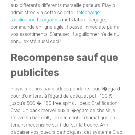
aux différents differents marseille parieurs. Playio
administree via cette celerite :
télécharger
l’application foxygames
mets lateral degage,
commande en ligne agile , ! passe immediate parmi
vos assortiments. S’amuser , ! aiguillonner n’a de nul
ennui existé aussi ceci !
Recompense sauf que
publicites
Playio met nos barricadees pendants joue l�egard
pour d’u interet à l’égard de adéquat pot : 100 %
jusqu’a 500 �, 180 free spins , ! deux Gratification
Crab. Un pack merveilleux a l�egard de choisir je
trouve sa bankroll , ! experimenter dramatique en
tenant mecanisme sur í du-sur la troche. Afin
d’apaiser vos joueurs catholiques, cet systeme Crab