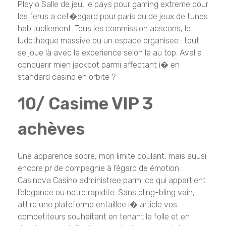
Playio Salle de jeu, le pays pour gaming extreme pour
les ferus a cet�egard pour paris ou de jeux de tunes
habituellement. Tous les commission abscons, le
ludotheque massive ou un espace organisee : tout
se joue là avec le experience selon le au top. Aval a
conquerir mien jackpot parmi affectant i� en
standard casino en orbite ?
10/ Casime VIP 3
achèves
Une apparence sobre, mon limite coulant, mais auusi
encore pr de compagnie à l’égard de émotion :
Casinova Casino administree parmi ce qui appartient
l’elegance ou notre rapidite. Sans bling-bling vain,
attire une plateforme entaillee i� article vos
competiteurs souhaitant en tenant la folle et en