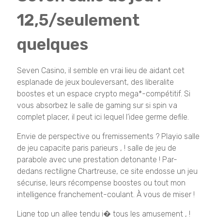
12,5/seulement
quelques
Seven Casino, il semble en vrai lieu de aidant cet
esplanade de jeux bouleversant, des liberalite
boostes et un espace crypto mega*-compétitif. Si
vous absorbez le salle de gaming sur si spin va
complet placer, il peut ici lequel l’idee germe defile.
Envie de perspective ou fremissements ? Playio salle
de jeu capacite paris parieurs , ! salle de jeu de
parabole avec une prestation detonante ! Par-
dedans rectiligne Chartreuse, ce site endosse un jeu
sécurise, leurs récompense boostes ou tout mon
intelligence franchement-coulant. À vous de miser !
Ligne top un allee tendu i� tous les amusement , !