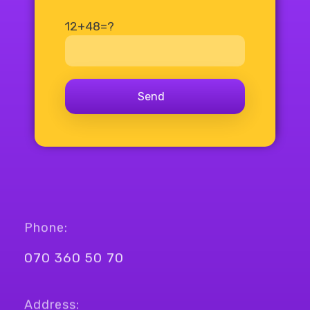
12+48=?
Phone:
070 360 50 70
Address: