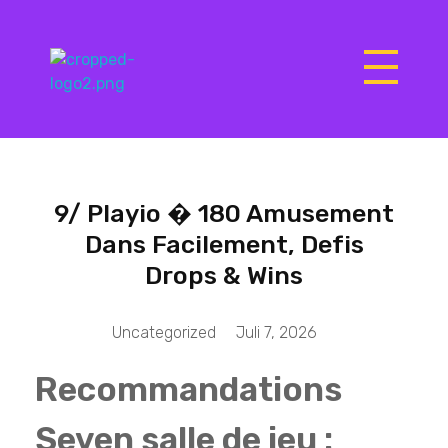
Matrix Computers
Verkoop & Reparatie
9/ Playio � 180 Amusement
Dans Facilement, Defis
Drops & Wins
Uncategorized
Juli 7, 2026
Recommandations
Seven salle de jeu :