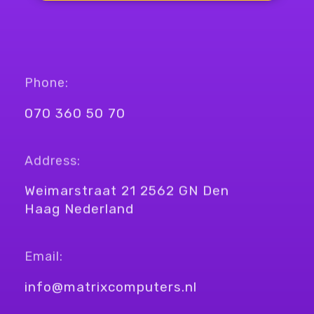
Phone:
070 360 50 70
Address:
Weimarstraat 21 2562 GN Den
Haag Nederland
Email:
info@matrixcomputers.nl