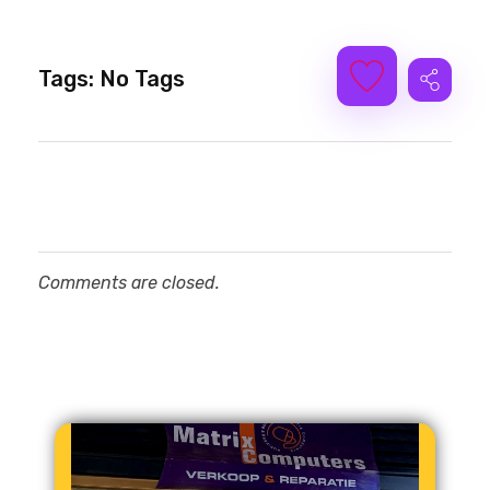
Tags: No Tags
Comments are closed.