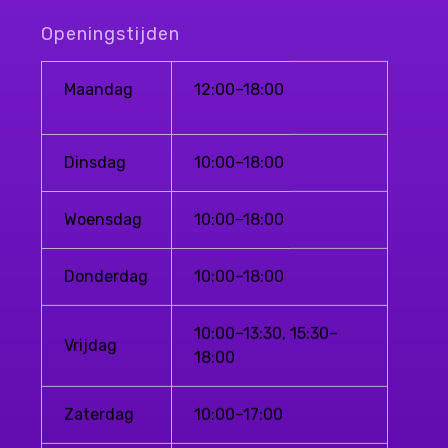
Openingstijden
Maandag
12:00–18:00
Dinsdag
10:00–18:00
Woensdag
10:00–18:00
Donderdag
10:00–18:00
10:00–13:30, 15:30–
Vrijdag
18:00
Zaterdag
10:00–17:00