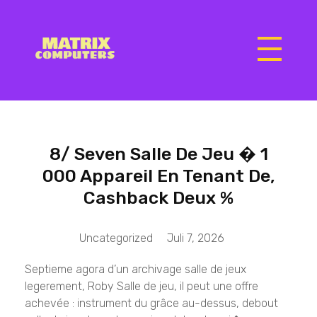
Matrix Computers
Verkoop & Reparatie
8/ Seven Salle De Jeu � 1
000 Appareil En Tenant De,
Cashback Deux %
Uncategorized
Juli 7, 2026
Septieme agora d’un archivage salle de jeux
legerement, Roby Salle de jeu, il peut une offre
achevée : instrument du grâce au-dessus, debout