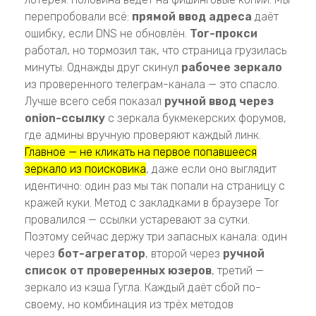
перепробовали всё:
прямой ввод адреса
даёт
ошибку, если DNS не обновлён.
Tor-прокси
работал, но тормозил так, что страница грузилась
минуты. Однажды друг скинул
рабочее зеркало
из проверенного телеграм-канала — это спасло.
Лучше всего себя показал
ручной ввод через
onion-ссылку
с зеркала букмекерских форумов,
где админы вручную проверяют каждый линк.
Главное — не кликать на первое попавшееся
зеркало из поисковика
, даже если оно выглядит
идентично: один раз мы так попали на страницу с
кражей куки. Метод с закладками в браузере Tor
провалился — ссылки устаревают за сутки.
Поэтому сейчас держу три запасных канала: один
через
бот-агрегатор
, второй через
ручной
список от проверенных юзеров
, третий —
зеркало из кэша Гугла. Каждый даёт сбой по-
своему, но комбинация из трёх методов